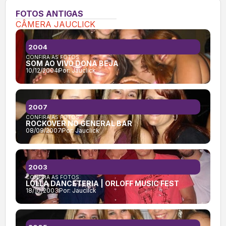
FOTOS ANTIGAS
CÂMERA JAUCLICK
2004
CONFIRA AS FOTOS:
SOM AO VIVO DONA BEJA
10/12/2004
Por:
Jauclick
2007
CONFIRA AS FOTOS:
ROCKOVER NO GENERAL BAR
08/09/2007
Por:
Jauclick
2003
CONFIRA AS FOTOS:
LOLLA DANCETERIA | ORLOFF MUSIC FEST
18/10/2003
Por:
Jauclick