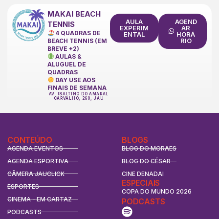
MAKAI BEACH
AULA
AGEND
TENNIS
EXPERIM
AR
4 QUADRAS DE
ENTAL
HORÁ
RIO
BEACH TENNIS (EM
BREVE +2)
AULAS &
ALUGUEL DE
QUADRAS
DAY USE AOS
FINAIS DE SEMANA
AV. ISALTINO DO AMARAL
CARVALHO, 260, JAÚ
CONTEÚDO
BLOGS
AGENDA EVENTOS
BLOG DO MORAES
AGENDA ESPORTIVA
BLOG DO CÉSAR
CÂMERA JAUCLICK
CINE DENADAI
ESPECIAIS
ESPORTES
COPA DO MUNDO 2026
CINEMA - EM CARTAZ
PODCASTS
PODCASTS