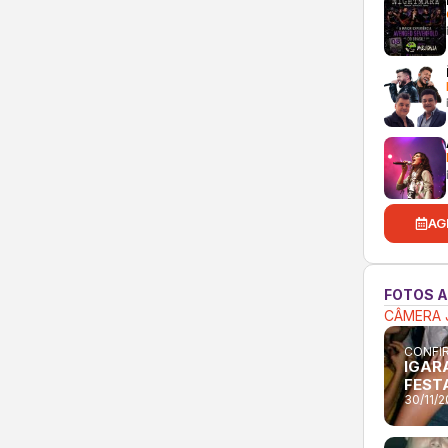
AG
FOTOS 
CÂMERA 
CONFIR
IGARA
FESTA
30/11/