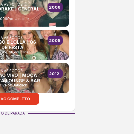
A AS FOTOS:
2006
RAKE | GENERAL
2006
Por:
Jauclick
A AS FOTOS:
2005
O E LOLLA | 06
 DE FESTA
2005
Por:
Jauclick
A AS FOTOS:
2012
AO VIVO | MOÇA
TA LOUNGE & BAR
012
Por:
Jauclick
RVO COMPLETO
O DE PARADA