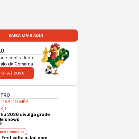
SAIBA MAIS AQUI
AÚ
ui e confira tudo
Galo da Comarca.
ISTA | 2026
NTRO
LIDAS DO MÊS
CK
hu 2026 divulga grade
 de shows
6
MANTOVANELLI
 Fest volta a Jaú com