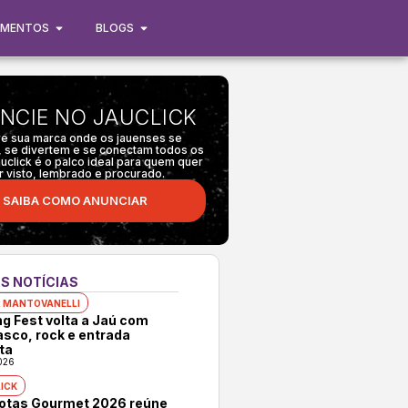
IMENTOS
BLOGS
NCIE NO JAUCLICK
e sua marca onde os jauenses se
 se divertem e se conectam todos os
auclick é o palco ideal para quem quer
r visto, lembrado e procurado.
SAIBA COMO ANUNCIAR
S NOTÍCIAS
 MANTOVANELLI
ng Fest volta a Jaú com
asco, rock e entrada
ta
026
ICK
rotas Gourmet 2026 reúne