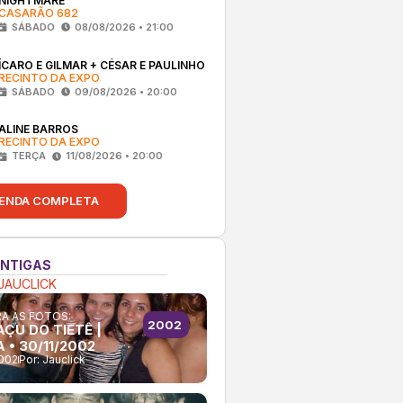
NIGHTMARE
CASARÃO 682
SÁBADO
08/08/2026 • 21:00
ÍCARO E GILMAR + CÉSAR E PAULINHO
RECINTO DA EXPO
SÁBADO
09/08/2026 • 20:00
ALINE BARROS
RECINTO DA EXPO
TERÇA
11/08/2026 • 20:00
ENDA COMPLETA
ANTIGAS
JAUCLICK
A AS FOTOS:
2002
ÇU DO TIETÊ |
 • 30/11/2002
2002
Por:
Jauclick