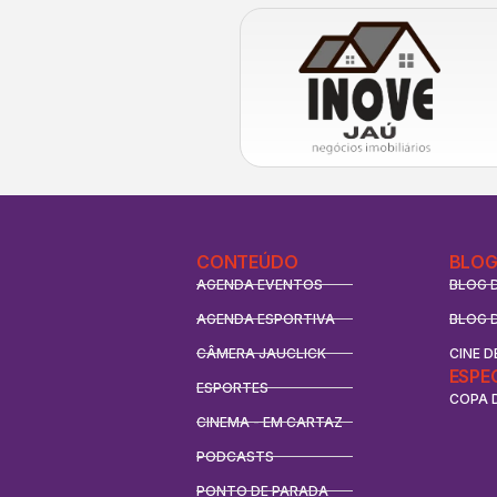
CONTEÚDO
BLOG
AGENDA EVENTOS
BLOG 
AGENDA ESPORTIVA
BLOG 
CÂMERA JAUCLICK
CINE D
ESPE
ESPORTES
COPA 
CINEMA - EM CARTAZ
PODCASTS
PONTO DE PARADA