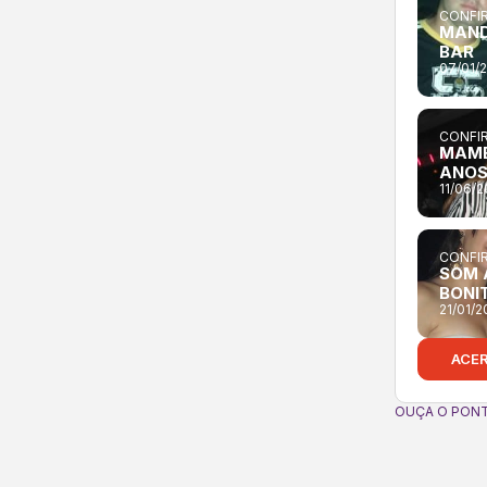
CONFIR
MAND
BAR
07/01/
CONFIR
MAMB
ANOS
11/06/
CONFIR
SOM 
BONI
21/01/2
ACE
OUÇA O PONT