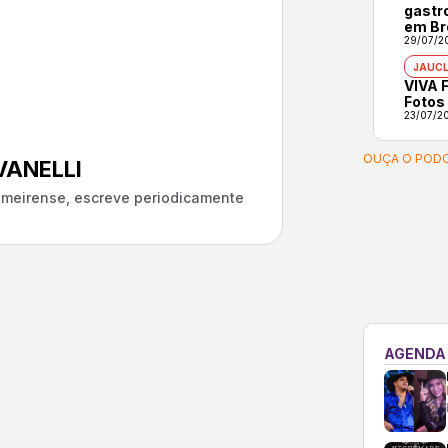
gastr
em Br
29/07/2
JAUCL
VIVA F
Fotos
23/07/2
OUÇA O PODC
ANELLI
almeirense, escreve periodicamente
AGENDA