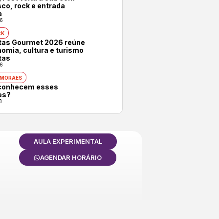
co, rock e entrada
a
6
CK
otas Gourmet 2026 reúne
omia, cultura e turismo
tas
6
 MORAES
conhecem esses
es?
3
AULA EXPERIMENTAL
AGENDAR HORÁRIO