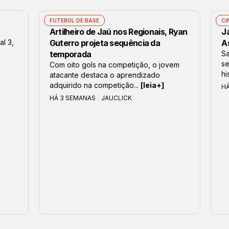
FUTEBOL DE BASE
CI
Artilheiro de Jaú nos Regionais, Ryan
J
al 3,
Guterro projeta sequência da
As
temporada
S
se
Com oito gols na competição, o jovem
hi
atacante destaca o aprendizado
adquirido na competição...
[leia+]
H
HÁ 3 SEMANAS
JAUCLICK