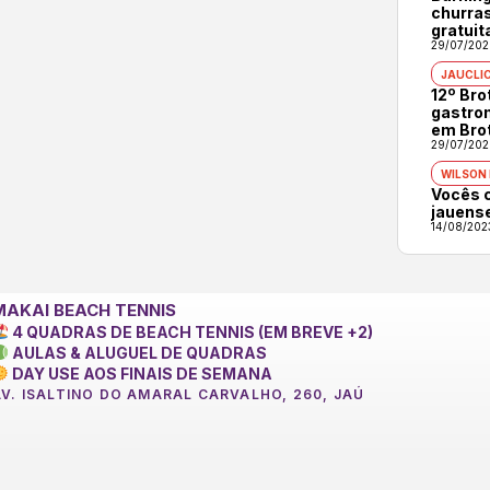
churras
gratuit
29/07/202
JAUCLI
12º Br
gastron
em Bro
29/07/202
WILSON
Vocês 
jauens
14/08/202
MAKAI BEACH TENNIS
4 QUADRAS DE BEACH TENNIS (EM BREVE +2)
AULAS & ALUGUEL DE QUADRAS
DAY USE AOS FINAIS DE SEMANA
AV. ISALTINO DO AMARAL CARVALHO, 260, JAÚ