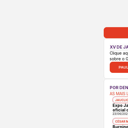
XV DE J
Clique aq
sobre o 
PAUL
POR DE
AS MAIS 
JAUCLI
Expo Ja
oficial
23/06/202
CÉSAR 
Burning