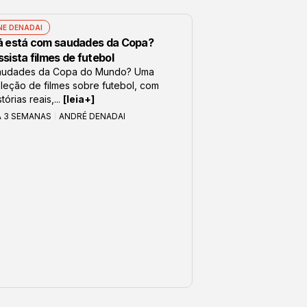
NE DENADAI
á está com saudades da Copa?
sista filmes de futebol
audades da Copa do Mundo? Uma
leção de filmes sobre futebol, com
stórias reais,...
[leia+]
Á 3 SEMANAS
ANDRÉ DENADAI