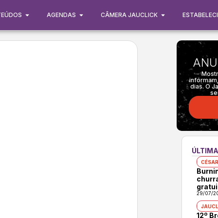
TEÚDOS
AGENDAS
CÂMERA JAUCLICK
ESTABELEC
ANU
Mostr
informam,
dias. O J
se
ÚLTIMA
CÉSAR
Burni
churr
gratui
29/07/2
JAUCL
12º B