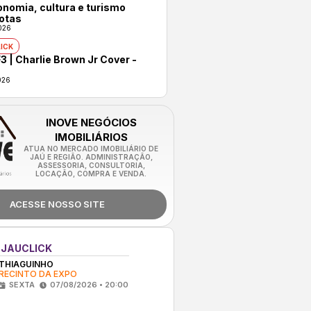
onomia, cultura e turismo
otas
026
ICK
3 | Charlie Brown Jr Cover -
026
INOVE NEGÓCIOS
IMOBILIÁRIOS
ATUA NO MERCADO IMOBILIÁRIO DE
JAÚ E REGIÃO. ADMINISTRAÇÃO,
ASSESSORIA, CONSULTORIA,
LOCAÇÃO, COMPRA E VENDA.
ACESSE NOSSO SITE
 JAUCLICK
THIAGUINHO
RECINTO DA EXPO
SEXTA
07/08/2026 • 20:00