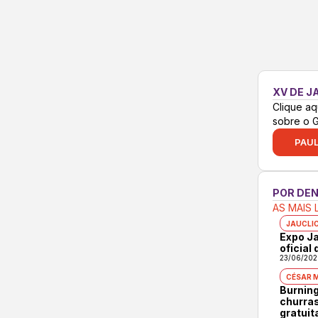
XV DE J
Clique aq
sobre o 
PAUL
POR DE
AS MAIS 
JAUCLI
Expo Ja
oficial
23/06/202
CÉSAR 
Burning
churras
gratuit