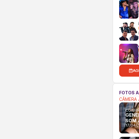
AG
FOTOS 
CÂMERA 
CONFIR
GENER
SOM 
17/04/