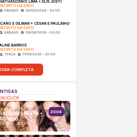
NATHANZINHO LIMA + ELIS JUSTI
RECINTO DA EXPO
SÁBADO
08/08/2026 • 20:00
ÍCARO E GILMAR + CÉSAR E PAULINHO
RECINTO DA EXPO
SÁBADO
09/08/2026 • 20:00
ALINE BARROS
RECINTO DA EXPO
TERÇA
11/08/2026 • 20:00
ENDA COMPLETA
ANTIGAS
JAUCLICK
A AS FOTOS:
2004
AL BAR | FESTA •
AO VIVO
2004
Por:
Jauclick