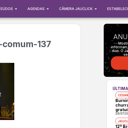
TEÚDOS
AGENDAS
CÂMERA JAUCLICK
ESTABELEC
ANU
o-comum-137
Mostr
informam,
dias. O J
se
ÚLTIMA
CÉSAR
Burni
churr
gratui
29/07/2
JAUCL
12º B