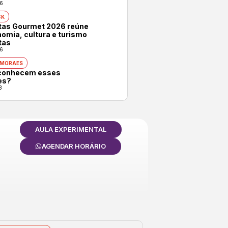
6
CK
otas Gourmet 2026 reúne
omia, cultura e turismo
tas
6
 MORAES
conhecem esses
es?
3
AULA EXPERIMENTAL
AGENDAR HORÁRIO