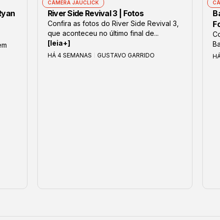
CÂMERA JAUCLICK
CÂ
 Ryan
River Side Revival 3 | Fotos
B
Confira as fotos do River Side Revival 3,
F
que aconteceu no último final de...
Co
[leia+]
Ba
em
HÁ 4 SEMANAS
GUSTAVO GARRIDO
H