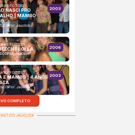
A AS FOTOS:
2003
ÃO NASCI PRO
ALHO | MAMBO
BO
2003
Por:
Jauclick
A AS FOTOS:
2006
OTECH | LOLLA
2006
Por:
Jauclick
A AS FOTOS:
2003
A E MAMBO | 4 ANOS
ESTA
2003
Por:
Jauclick
RVO COMPLETO
AST DO JAUCLICK