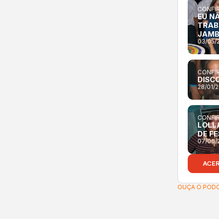
CONFIR
EU N
TRAB
JAM
03/05/
CONFIR
DISC
28/01/
CONFIR
LOLL
DE F
07/06/
ACE
OUÇA O PODC