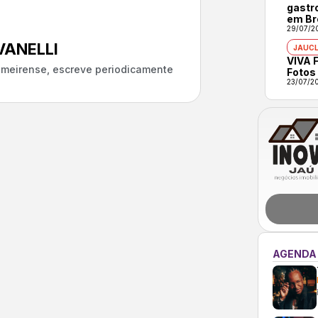
gastr
em Br
29/07/2
ANELLI
JAUCL
VIVA F
almeirense, escreve periodicamente
Fotos
23/07/2
AGENDA