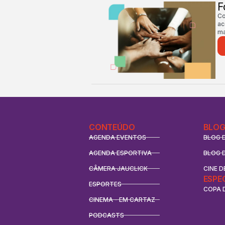
F
Co
ac
ma
CONTEÚDO
BLOG
AGENDA EVENTOS
BLOG 
AGENDA ESPORTIVA
BLOG 
CÂMERA JAUCLICK
CINE D
ESPE
ESPORTES
COPA 
CINEMA - EM CARTAZ
PODCASTS