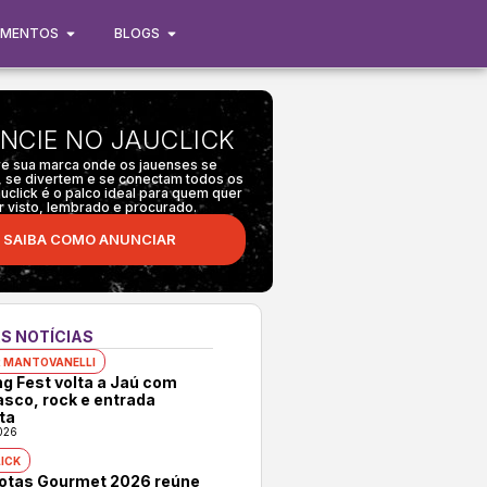
IMENTOS
BLOGS
NCIE NO JAUCLICK
e sua marca onde os jauenses se
 se divertem e se conectam todos os
auclick é o palco ideal para quem quer
r visto, lembrado e procurado.
SAIBA COMO ANUNCIAR
S NOTÍCIAS
 MANTOVANELLI
ng Fest volta a Jaú com
asco, rock e entrada
ta
026
ICK
rotas Gourmet 2026 reúne