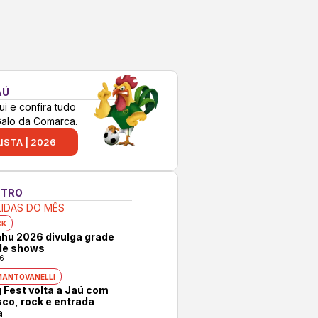
AÚ
ui e confira tudo
Galo da Comarca.
ISTA | 2026
NTRO
LIDAS DO MÊS
CK
hu 2026 divulga grade
 de shows
6
MANTOVANELLI
 Fest volta a Jaú com
co, rock e entrada
a