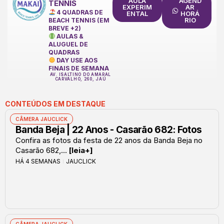
AULA
AGEND
TENNIS
EXPERIM
AR
4 QUADRAS DE
ENTAL
HORÁ
RIO
BEACH TENNIS (EM
BREVE +2)
AULAS &
ALUGUEL DE
QUADRAS
DAY USE AOS
FINAIS DE SEMANA
AV. ISALTINO DO AMARAL
CARVALHO, 260, JAÚ
CONTEÚDOS EM DESTAQUE
CÂMERA JAUCLICK
Banda Beja | 22 Anos - Casarão 682: Fotos
Confira as fotos da festa de 22 anos da Banda Beja no
Casarão 682,...
[leia+]
HÁ 4 SEMANAS
JAUCLICK