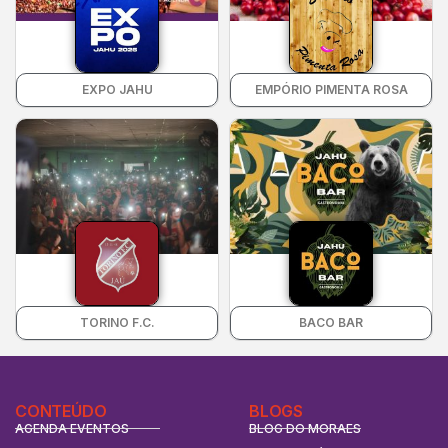
EXPO JAHU
EMPÓRIO PIMENTA ROSA
TORINO F.C.
BACO BAR
CONTEÚDO
BLOGS
AGENDA EVENTOS
BLOG DO MORAES