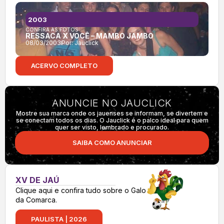
2003
CONFIRA AS FOTOS:
RESSACA X VOCÊ – MAMBO JAMBO
08/03/2003
Por:
Jauclick
ACERVO COMPLETO
ANUNCIE NO JAUCLICK
Mostre sua marca onde os jauenses se informam, se divertem e
se conectam todos os dias. O Jauclick é o palco ideal para quem
quer ser visto, lembrado e procurado.
SAIBA COMO ANUNCIAR
XV DE JAÚ
Clique aqui e confira tudo sobre o Galo
da Comarca.
PAULISTA | 2026