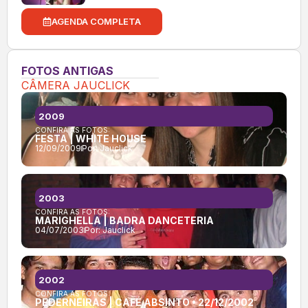
AGENDA COMPLETA
FOTOS ANTIGAS
CÂMERA JAUCLICK
2009
CONFIRA AS FOTOS:
FESTA | WHITE HOUSE
12/09/2009
Por:
Jauclick
2003
CONFIRA AS FOTOS:
MARIGHELLA | BADRA DANCETERIA
04/07/2003
Por:
Jauclick
2002
CONFIRA AS FOTOS:
PEDERNEIRAS | CAFÉ ABSINTO • 22/12/2002