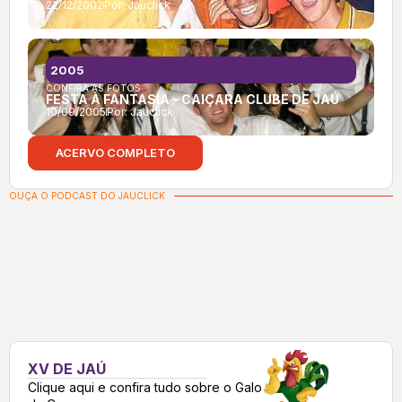
22/12/2002
Por:
Jauclick
2005
CONFIRA AS FOTOS:
FESTA À FANTASIA – CAIÇARA CLUBE DE JAÚ
10/09/2005
Por:
Jauclick
ACERVO COMPLETO
OUÇA O PODCAST DO JAUCLICK
XV DE JAÚ
Clique aqui e confira tudo sobre o Galo