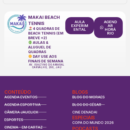
MAKAI BEACH
AULA
AGEND
TENNIS
EXPERIM
AR
4 QUADRAS DE
ENTAL
HORÁ
RIO
BEACH TENNIS (EM
BREVE +2)
AULAS &
ALUGUEL DE
QUADRAS
DAY USE AOS
FINAIS DE SEMANA
AV. ISALTINO DO AMARAL
CARVALHO, 260, JAÚ
CONTEÚDO
BLOGS
AGENDA EVENTOS
BLOG DO MORAES
AGENDA ESPORTIVA
BLOG DO CÉSAR
CÂMERA JAUCLICK
CINE DENADAI
ESPECIAIS
ESPORTES
COPA DO MUNDO 2026
CINEMA - EM CARTAZ
PODCASTS