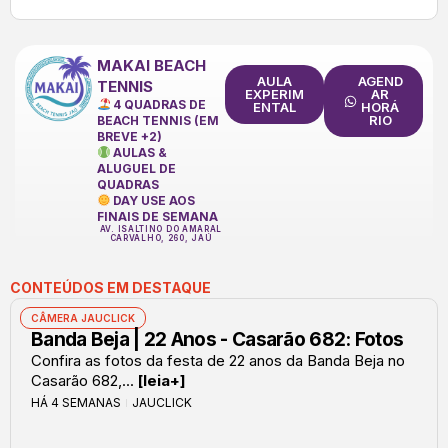
MAKAI BEACH
AULA
AGEND
TENNIS
EXPERIM
AR
4 QUADRAS DE
ENTAL
HORÁ
RIO
BEACH TENNIS (EM
BREVE +2)
AULAS &
ALUGUEL DE
QUADRAS
DAY USE AOS
FINAIS DE SEMANA
AV. ISALTINO DO AMARAL
CARVALHO, 260, JAÚ
CONTEÚDOS EM DESTAQUE
CÂMERA JAUCLICK
Banda Beja | 22 Anos - Casarão 682: Fotos
Confira as fotos da festa de 22 anos da Banda Beja no
Casarão 682,...
[leia+]
HÁ 4 SEMANAS
JAUCLICK