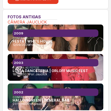
FOTOS ANTIGAS
CÂMERA JAUCLICK
2009
CONFIRA AS FOTOS:
FESTA | WHITE HOUSE
12/09/2009
Por:
Jauclick
2003
CONFIRA AS FOTOS:
LOLLA DANCETERIA | ORLOFF MUSIC FEST
18/10/2003
Por:
Jauclick
2002
CONFIRA AS FOTOS:
HALLOWGREEN | GENERAL BAR
01/11/2002
Por:
Jauclick