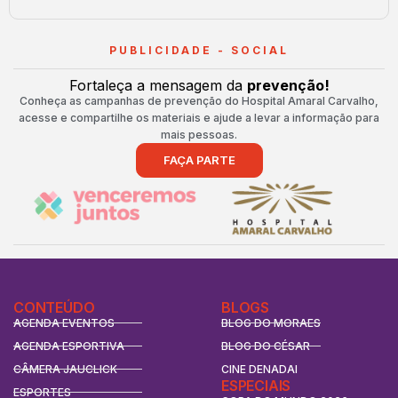
PUBLICIDADE - SOCIAL
Fortaleça a mensagem da
prevenção!
Conheça as campanhas de prevenção do Hospital Amaral Carvalho,
acesse e compartilhe os materiais e ajude a levar a informação para
mais pessoas.
FAÇA PARTE
CONTEÚDO
BLOGS
AGENDA EVENTOS
BLOG DO MORAES
AGENDA ESPORTIVA
BLOG DO CÉSAR
CÂMERA JAUCLICK
CINE DENADAI
ESPECIAIS
ESPORTES