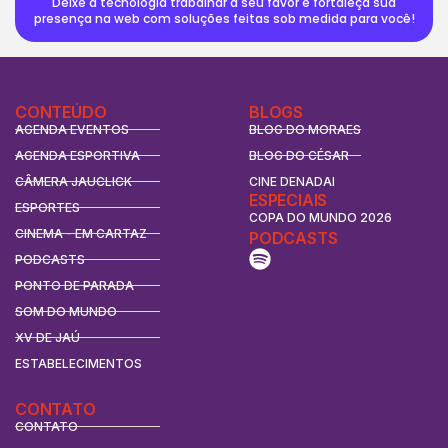
Deixe a tecnologia trabalhar a seu favor e fortaleça sua
presença na web com soluções feitas sob medida para você!
CONTEÚDO
BLOGS
AGENDA EVENTOS
BLOG DO MORAES
AGENDA ESPORTIVA
BLOG DO CÉSAR
CÂMERA JAUCLICK
CINE DENADAI
ESPECIAIS
ESPORTES
COPA DO MUNDO 2026
CINEMA - EM CARTAZ
PODCASTS
PODCASTS
PONTO DE PARADA
SOM DO MUNDO
XV DE JAÚ
ESTABELECIMENTOS
CONTATO
CONTATO