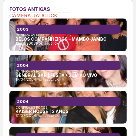
FOTOS ANTIGAS
CÂMERA JAUCLICK
2003
CONFIRA AS FOTOS:
BELOS COMPANHEIROS – MAMBO JAMBO
12/04/2003
Por:
Jauclick
2004
CONFIRA AS FOTOS:
GENERAL BAR | FESTA • SOM AO VIVO
17/04/2004
Por:
Jauclick
2004
CONFIRA AS FOTOS:
KAISER HOUSE | 2 ANOS
31/07/2004
Por:
Jauclick