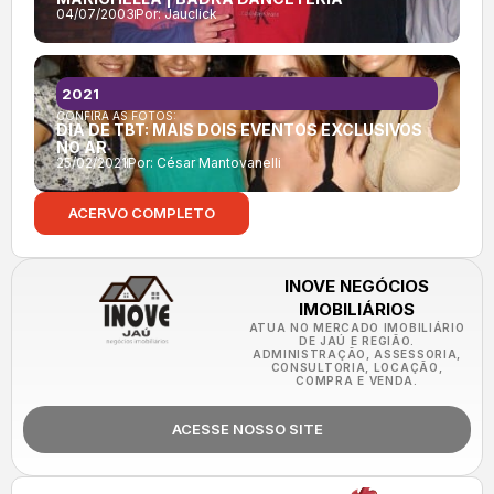
04/07/2003
Por:
Jauclick
2021
CONFIRA AS FOTOS:
DIA DE TBT: MAIS DOIS EVENTOS EXCLUSIVOS
NO AR
25/02/2021
Por:
César Mantovanelli
ACERVO COMPLETO
INOVE NEGÓCIOS
IMOBILIÁRIOS
ATUA NO MERCADO IMOBILIÁRIO
DE JAÚ E REGIÃO.
ADMINISTRAÇÃO, ASSESSORIA,
CONSULTORIA, LOCAÇÃO,
COMPRA E VENDA.
ACESSE NOSSO SITE