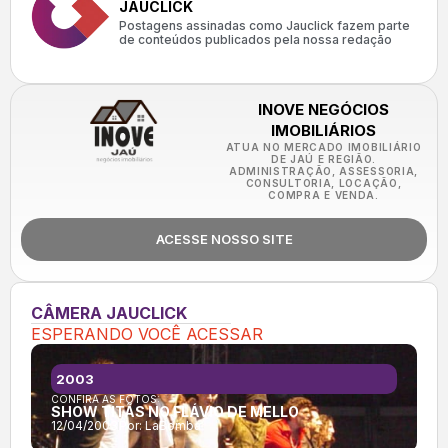
JAUCLICK
Postagens assinadas como Jauclick fazem parte
de conteúdos publicados pela nossa redação
INOVE NEGÓCIOS
IMOBILIÁRIOS
ATUA NO MERCADO IMOBILIÁRIO
DE JAÚ E REGIÃO.
ADMINISTRAÇÃO, ASSESSORIA,
CONSULTORIA, LOCAÇÃO,
COMPRA E VENDA.
ACESSE NOSSO SITE
CÂMERA JAUCLICK
ESPERANDO VOCÊ ACESSAR
2003
CONFIRA AS FOTOS:
SHOW TITÃS NO FLÁVIO DE MELLO
12/04/2003
Por:
LaBomba