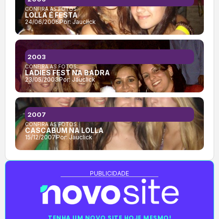
CONFIRA AS FOTOS:
LOLLA É FESTA
24/06/2006
Por:
Jauclick
2003
CONFIRA AS FOTOS:
LADIES FEST NA BADRA
23/05/2003
Por:
Jauclick
2007
CONFIRA AS FOTOS:
CASCABUM NA LOLLA
15/12/2007
Por:
Jauclick
PUBLICIDADE
TENHA UM NOVO SITE HOJE MESMO!