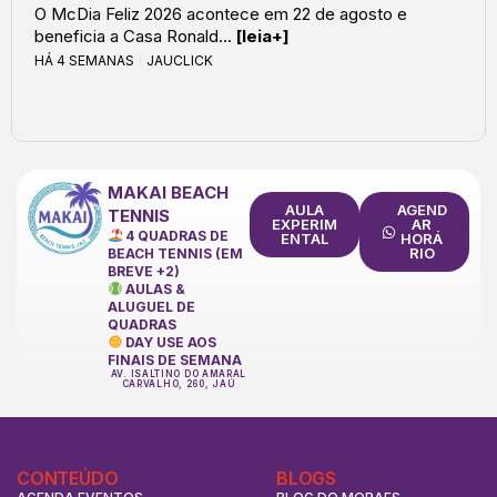
O McDia Feliz 2026 acontece em 22 de agosto e
beneficia a Casa Ronald...
[leia+]
HÁ 4 SEMANAS
JAUCLICK
MAKAI BEACH
AULA
AGEND
TENNIS
EXPERIM
AR
4 QUADRAS DE
ENTAL
HORÁ
RIO
BEACH TENNIS (EM
BREVE +2)
AULAS &
ALUGUEL DE
QUADRAS
DAY USE AOS
FINAIS DE SEMANA
AV. ISALTINO DO AMARAL
CARVALHO, 260, JAÚ
CONTEÚDO
BLOGS