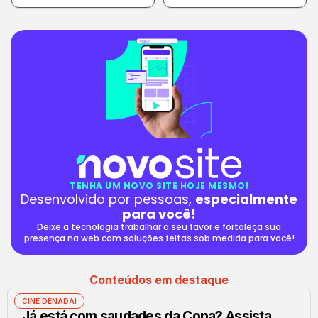
TENHA UM NOVO SITE HOJE MESMO!
Desenvolvido por pessoas,
especialmente
para você!
Deixe a tecnologia trabalhar a seu favor e fortaleça sua
presença na web com soluções feitas sob medida para você!
Conteúdos em destaque
CINE DENADAI
Já está com saudades da Copa? Assista