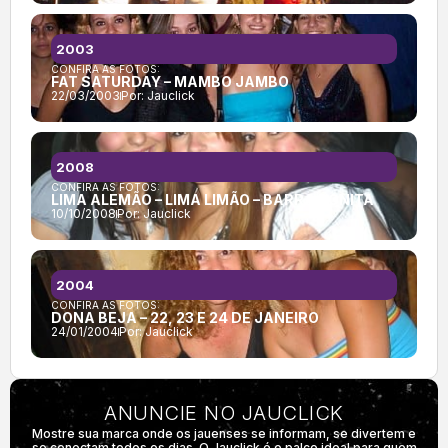
2003
CONFIRA AS FOTOS:
FAT SATURDAY – MAMBO JAMBO
22/03/2003
Por:
Jauclick
2008
CONFIRA AS FOTOS:
LIMA ALEMÃO – LIMA LIMÃO – BARRA BONITA
10/10/2008
Por:
Jauclick
2004
CONFIRA AS FOTOS:
DONA BEJA – 22, 23 E 24 DE JANEIRO
24/01/2004
Por:
Jauclick
ANUNCIE NO JAUCLICK
Mostre sua marca onde os jauenses se informam, se divertem e
se conectam todos os dias. O Jauclick é o palco ideal para quem