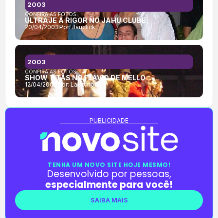
2003
CONFIRA AS FOTOS:
ULTRAJE A RIGOR NO JAHU CLUBE
20/04/2003
Por:
Jauclick
2003
CONFIRA AS FOTOS:
SHOW TITÃS NO FLÁVIO DE MELLO
12/04/2003
Por:
LaBomba
PUBLICIDADE
TENHA UM NOVO SITE HOJE MESMO!
Desenvolvido por pessoas,
especialmente para você!
SAIBA MAIS