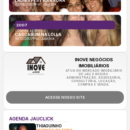
LADIES FEST NA BADRA
23/05/2003
Por:
Jauclick
2007
CONFIRA AS FOTOS:
CASCABUM NA LOLLA
15/12/2007
Por:
Jauclick
INOVE NEGÓCIOS
IMOBILIÁRIOS
ATUA NO MERCADO IMOBILIÁRIO
DE JAÚ E REGIÃO.
ADMINISTRAÇÃO, ASSESSORIA,
CONSULTORIA, LOCAÇÃO,
COMPRA E VENDA.
ACESSE NOSSO SITE
AGENDA JAUCLICK
THIAGUINHO