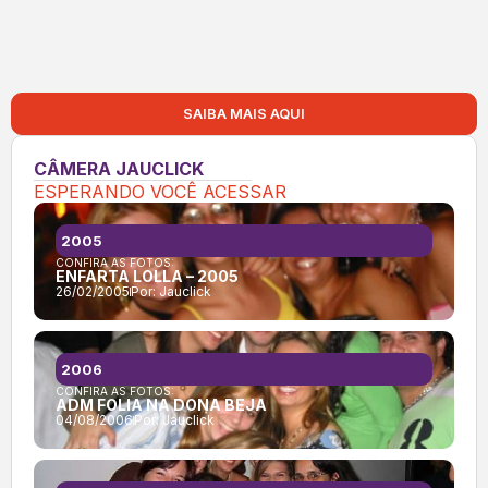
SAIBA MAIS AQUI
CÂMERA JAUCLICK
ESPERANDO VOCÊ ACESSAR
2005
CONFIRA AS FOTOS:
ENFARTA LOLLA – 2005
26/02/2005
Por:
Jauclick
2006
CONFIRA AS FOTOS:
ADM FOLIA NA DONA BEJA
04/08/2006
Por:
Jauclick