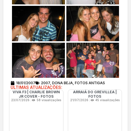
18/01/2007
2007
,
DONA BEJA
,
FOTOS ANTIGAS
ÚLTIMAS ATUALIZAÇÕES:
VIVA F3 | CHARLIE BROWN
ARRAIÁ DO GREVILLEA |
JR COVER - FOTOS
FOTOS
23/07/2026
58 visualizações
21/07/2026
45 visualizações