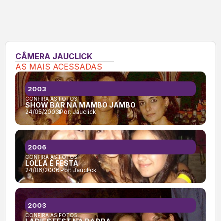
CÂMERA JAUCLICK
AS MAIS ACESSADAS
2003
CONFIRA AS FOTOS:
SHOW BAR NA MAMBO JAMBO
24/05/2003
Por:
Jauclick
2006
CONFIRA AS FOTOS:
LOLLA É FESTA
24/06/2006
Por:
Jauclick
2003
CONFIRA AS FOTOS: