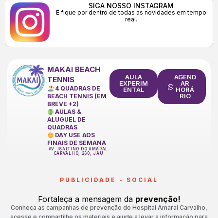
SIGA NOSSO INSTAGRAM
E fique por dentro de todas as novidades em tempo
real.
MAKAI BEACH
AULA
AGEND
TENNIS
EXPERIM
AR
4 QUADRAS DE
ENTAL
HORÁ
RIO
BEACH TENNIS (EM
BREVE +2)
AULAS &
ALUGUEL DE
QUADRAS
DAY USE AOS
FINAIS DE SEMANA
AV. ISALTINO DO AMARAL
CARVALHO, 260, JAÚ
PUBLICIDADE - SOCIAL
Fortaleça a mensagem da
prevenção!
Conheça as campanhas de prevenção do Hospital Amaral Carvalho,
acesse e compartilhe os materiais e ajude a levar a informação para