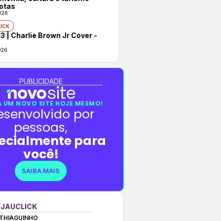
otas
026
ICK
3 | Charlie Brown Jr Cover -
026
PUBLICIDADE
 UM NOVO SITE HOJE MESMO!
esenvolvido por
pessoas,
ecialmente para
você!
SAIBA MAIS
 JAUCLICK
THIAGUINHO