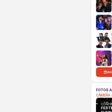
AG
FOTOS 
CÂMERA 
CONFIR
FEST