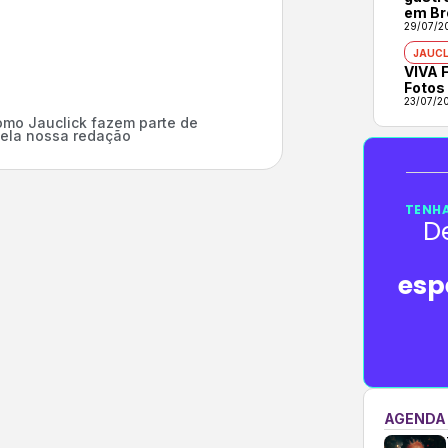
em Br
29/07/2
JAUCL
VIVA F
Fotos
23/07/2
mo Jauclick fazem parte de
ela nossa redação
TENHA
D
esp
AGENDA