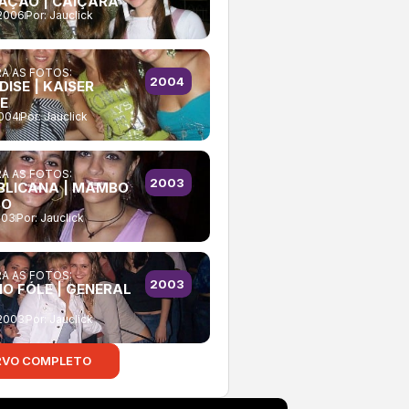
AÇÃO | CAIÇARA
2006
Por:
Jauclick
A AS FOTOS:
2004
ISE | KAISER
E
2004
Por:
Jauclick
A AS FOTOS:
2003
BLICANA | MAMBO
BO
003
Por:
Jauclick
A AS FOTOS:
2003
NO FÓLE | GENERAL
2003
Por:
Jauclick
RVO COMPLETO