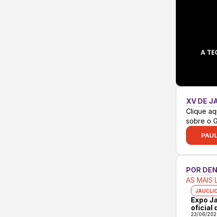
A TE
XV DE J
Clique aq
sobre o 
PAUL
POR DE
AS MAIS 
JAUCLI
Expo Ja
oficial
23/06/202