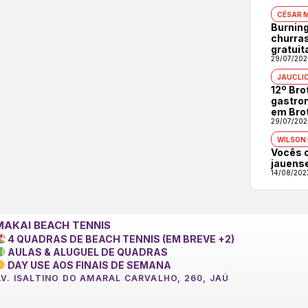
CÉSAR 
Burning
churras
gratuit
29/07/202
JAUCLI
12º Br
gastron
em Bro
29/07/202
WILSON
Vocês 
jauens
14/08/202
MAKAI BEACH TENNIS
4 QUADRAS DE BEACH TENNIS (EM BREVE +2)
AULAS & ALUGUEL DE QUADRAS
DAY USE AOS FINAIS DE SEMANA
AV. ISALTINO DO AMARAL CARVALHO, 260, JAÚ