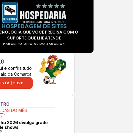
HOSPEDAGEM DE SITES
CNOLOGIA QUE VOCÊ PRECISA COM O
SUPORTE QUE LHE ATENDE
PARCEIRO OFICIAL DO JAUCLICK
AÚ
ui e confira tudo
Galo da Comarca.
ISTA | 2026
NTRO
LIDAS DO MÊS
CK
hu 2026 divulga grade
 de shows
6