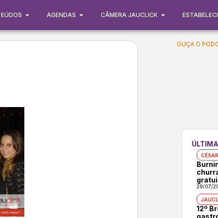
TEÚDOS
AGENDAS
CÂMERA JAUCLICK
ESTABELEC
OUÇA O PODC
ÚLTIMA
CÉSAR
Burni
churr
gratui
29/07/2
JAUCL
12º B
gastr