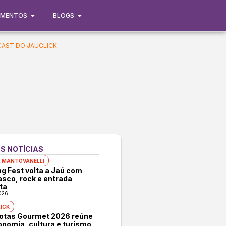
IMENTOS
BLOGS
AST DO JAUCLICK
S NOTÍCIAS
 MANTOVANELLI
ng Fest volta a Jaú com
asco, rock e entrada
ta
026
ICK
rotas Gourmet 2026 reúne
onomia, cultura e turismo