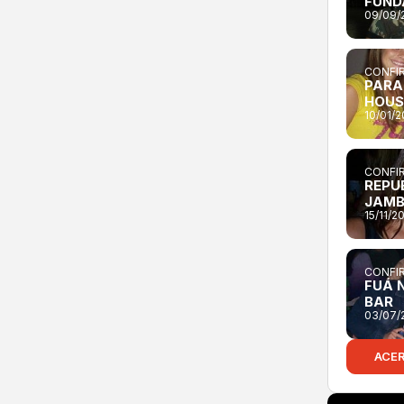
FUND
09/09/
CONFIR
PARAD
HOUS
10/01/
CONFIR
REPU
JAM
15/11/2
CONFIR
FUÁ 
BAR
03/07/
ACE