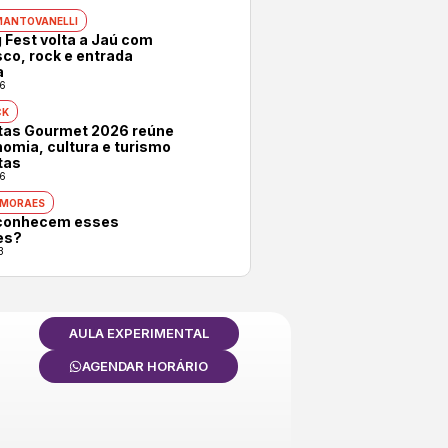
MANTOVANELLI
 Fest volta a Jaú com
co, rock e entrada
a
6
CK
otas Gourmet 2026 reúne
omia, cultura e turismo
tas
6
 MORAES
conhecem esses
es?
3
AULA EXPERIMENTAL
AGENDAR HORÁRIO