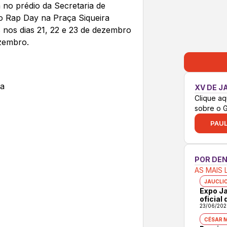
a no prédio da Secretaria de
a o Rap Day na Praça Siqueira
 nos dias 21, 22 e 23 de dezembro
zembro.
ra
XV DE J
Clique aq
sobre o 
PAUL
POR DE
AS MAIS 
JAUCLI
Expo Ja
oficial
23/06/202
CÉSAR 