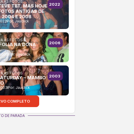
A AS FOTOS:
2022
TEVE TBT, MAS HOJE
FOTOS ANTIGAS DE
 2004 E 2008
2022
Por:
Jauclick
A AS FOTOS:
2006
FOLIA NA DONA
2006
Por:
Jauclick
A AS FOTOS:
2003
SATURDAY – MAMBO
BO
2003
Por:
Jauclick
RVO COMPLETO
O DE PARADA