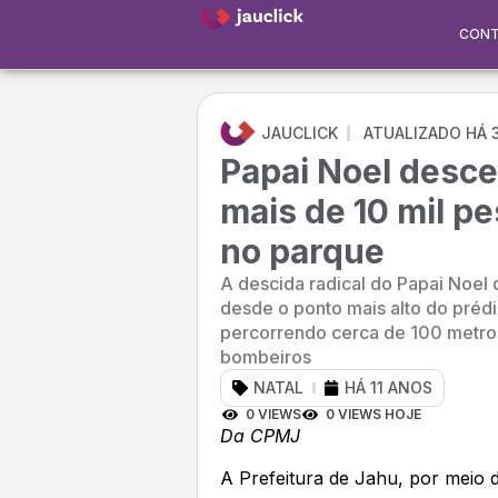
CON
JAUCLICK
ATUALIZADO HÁ 
Papai Noel desce 
mais de 10 mil p
no parque
A descida radical do Papai Noel
desde o ponto mais alto do prédi
percorrendo cerca de 100 metros
bombeiros
NATAL
HÁ 11 ANOS
0 VIEWS
0 VIEWS HOJE
Da CPMJ
A Prefeitura de Jahu, por meio d