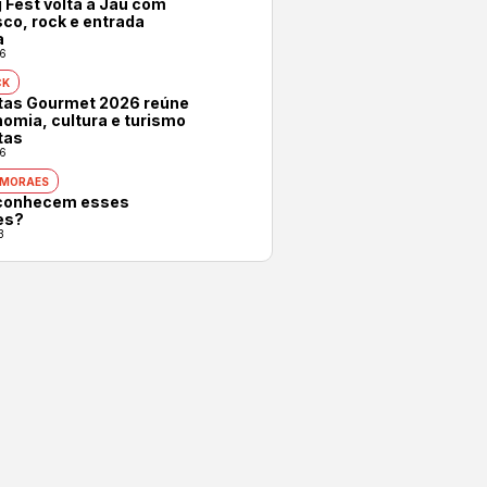
 Fest volta a Jaú com
co, rock e entrada
a
6
CK
otas Gourmet 2026 reúne
omia, cultura e turismo
tas
6
 MORAES
conhecem esses
es?
3