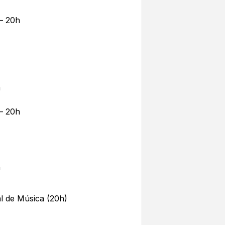
 – 20h
a
 – 20h
a
l de Música (20h)