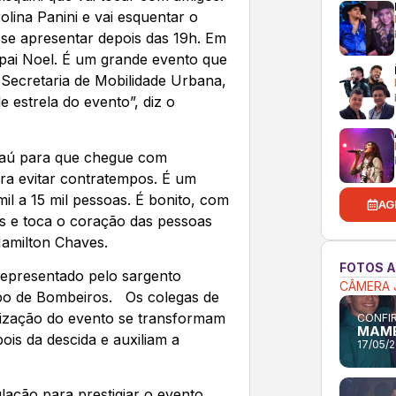
olina Panini e vai esquentar o
se apresentar depois das 19h. Em
pai Noel. É um grande evento que
 Secretaria de Mobilidade Urbana,
 estrela do evento”, diz o
 Jaú para que chegue com
ra evitar contratempos. É um
mil a 15 mil pessoas. É bonito, com
AG
s e toca o coração das pessoas
Hamilton Chaves.
FOTOS 
epresentado pelo sargento
CÂMERA 
rpo de Bombeiros. Os colegas de
ização do evento se transformam
CONFIR
MAMB
ois da descida e auxiliam a
17/05/
ação para prestigiar o evento