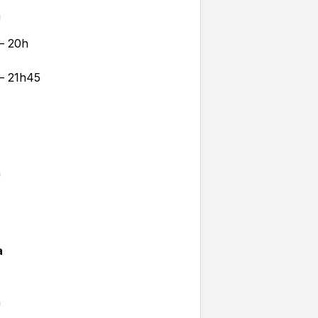
a
 – 20h
 – 21h45
a
a
a