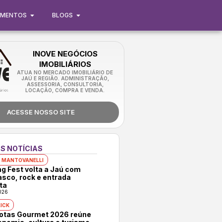
IMENTOS
BLOGS
INOVE NEGÓCIOS
IMOBILIÁRIOS
ATUA NO MERCADO IMOBILIÁRIO DE
JAÚ E REGIÃO. ADMINISTRAÇÃO,
ASSESSORIA, CONSULTORIA,
LOCAÇÃO, COMPRA E VENDA.
ACESSE NOSSO SITE
S NOTÍCIAS
 MANTOVANELLI
ng Fest volta a Jaú com
asco, rock e entrada
ta
026
ICK
rotas Gourmet 2026 reúne