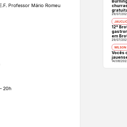
Burning
E.F. Professor Mário Romeu
churras
gratuit
29/07/202
JAUCLI
12º Br
gastron
em Bro
29/07/202
WILSON
Vocês 
jauens
14/08/202
a
 – 20h