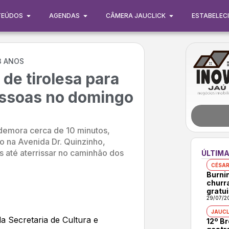
TEÚDOS
AGENDAS
CÂMERA JAUCLICK
ESTABELEC
3 ANOS
de tirolesa para
essoas no domingo
 demora cerca de 10 minutos,
o na Avenida Dr. Quinzinho,
 até aterrissar no caminhão dos
ÚLTIMA
CÉSAR
Burni
churr
gratui
29/07/2
JAUCL
a Secretaria de Cultura e
12º B