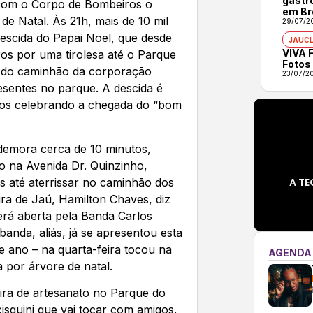
gastr
com o Corpo de Bombeiros o
em Br
 de Natal. Às 21h, mais de 10 mil
29/07/2
scida do Papai Noel, que desde
JAUCL
VIVA F
os por uma tirolesa até o Parque
Fotos
a do caminhão da corporação
23/07/2
resentes no parque. A descida é
os celebrando a chegada do “bom
 demora cerca de 10 minutos,
io na Avenida Dr. Quinzinho,
A TE
 até aterrissar no caminhão dos
ura de Jaú, Hamilton Chaves, diz
erá aberta pela Banda Carlos
banda, aliás, já se apresentou esta
e ano – na quarta-feira tocou na
AGENDA
 por árvore de natal.
feira de artesanato no Parque do
isquini que vai tocar com amigos.