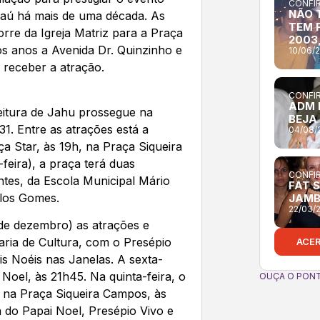
CONFIR
NÃO 
aú há mais de uma década. As
TEM 
orre da Igreja Matriz para a Praça
2003,
s anos a Avenida Dr. Quinzinho e
10/06/
 receber a atração.
CONFIR
ADM 
eitura de Jahu prossegue na
BEJA
a 31. Entre as atrações está a
04/08/
 Star, às 19h, na Praça Siqueira
feira), a praça terá duas
CONFIR
tes, da Escola Municipal Mário
FAT 
los Gomes.
JAM
22/03/
8 de dezembro) as atrações e
ria de Cultura, com o Presépio
ACE
is Noéis nas Janelas. A sexta-
 Noel, às 21h45. Na quinta-feira, o
OUÇA O PONT
 na Praça Siqueira Campos, às
a do Papai Noel, Presépio Vivo e