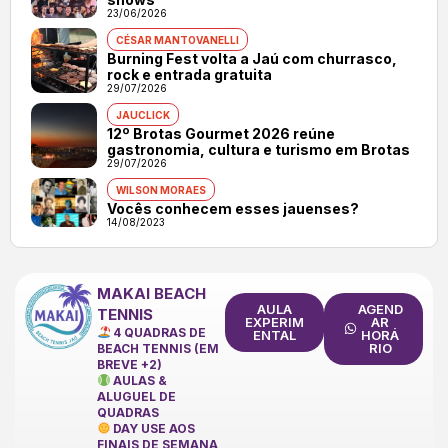
23/06/2026
CÉSAR MANTOVANELLI
Burning Fest volta a Jaú com churrasco,
rock e entrada gratuita
29/07/2026
JAUCLICK
12º Brotas Gourmet 2026 reúne
gastronomia, cultura e turismo em Brotas
29/07/2026
WILSON MORAES
Vocês conhecem esses jauenses?
14/08/2023
MAKAI BEACH
AULA
AGEND
TENNIS
EXPERIM
AR
4 QUADRAS DE
ENTAL
HORÁ
RIO
BEACH TENNIS (EM
BREVE +2)
AULAS &
ALUGUEL DE
QUADRAS
DAY USE AOS
FINAIS DE SEMANA