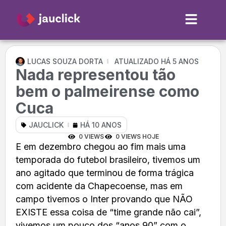
LUCAS SOUZA DORTA
ATUALIZADO HÁ 5 ANOS
Nada representou tão
bem o palmeirense como
Cuca
JAUCLICK
HÁ 10 ANOS
0 VIEWS
0 VIEWS HOJE
E em dezembro chegou ao fim mais uma
temporada do futebol brasileiro, tivemos um
ano agitado que terminou de forma trágica
com acidente da Chapecoense, mas em
campo tivemos o Inter provando que NÃO
EXISTE essa coisa de “time grande não cai”,
vivemos um pouco dos “anos 90” com o