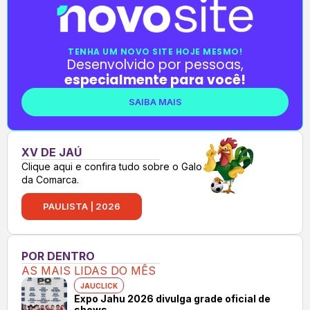
TENHA UM NOVO SITE HOJE MESMO!
Desenvolvido por pessoas,
especialmente para você!
SAIBA MAIS
XV DE JAÚ
Clique aqui e confira tudo sobre o Galo
da Comarca.
PAULISTA | 2026
POR DENTRO
AS MAIS LIDAS DO MÊS
JAUCLICK
Expo Jahu 2026 divulga grade oficial de
shows