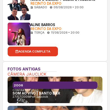
RECINTO DA EXPO
SÁBADO
09/08/2026 • 20:00
ALINE BARROS
RECINTO DA EXPO
TERÇA
11/08/2026 • 20:00
AGENDA COMPLETA
FOTOS ANTIGAS
CÂMERA JAUCLICK
2006
CONFIRA AS FOTOS:
SOM AO VIVO | SANTO BAR
27/07/2006
Por:
Jauclick