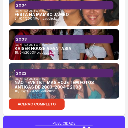
2004
CONFIRA AS FOTOS:
FESTA NA MAMBO JAMBO
24/04/2004
Por:
Jauclick
2003
CONFIRA AS FOTOS:
KAISER HOUSE A FANTASIA
19/04/2003
Por:
Jauclick
2022
CONFIRA AS FOTOS:
NÃO TEVE TBT, MAS HOJE TEM FOTOS
ANTIGAS DE 2003, 2004 E 2008
10/06/2022
Por:
Jauclick
ACERVO COMPLETO
PUBLICIDADE