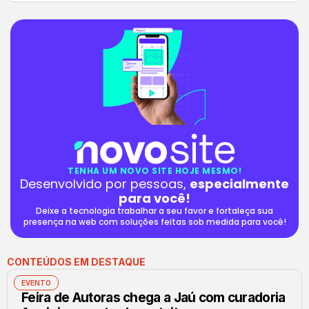
TENHA UM NOVO SITE HOJE MESMO!
Desenvolvido por pessoas,
especialmente
para você!
Deixe a tecnologia trabalhar a seu favor e fortaleça sua
presença na web com soluções feitas sob medida para você!
CONTEÚDOS EM DESTAQUE
EVENTO
Feira de Autoras chega a Jaú com curadoria