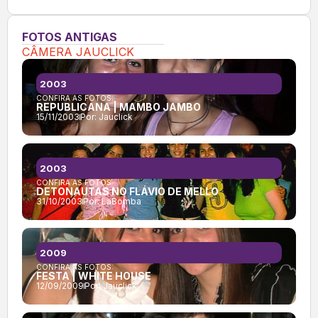
FOTOS ANTIGAS
CÂMERA JAUCLICK
2003
CONFIRA AS FOTOS:
REPUBLICANA | MAMBO JAMBO
15/11/2003
Por:
Jauclick
2003
CONFIRA AS FOTOS:
DETONAUTAS NO FLÁVIO DE MELLO
31/10/2003
Por:
LaBomba
2009
CONFIRA AS FOTOS:
FESTA | WHITE HOUSE
12/09/2009
Por:
Jauclick