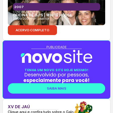
2007
CONFIRA AS FOTOS:
OFICINA DE DJ’S | WHITE HOUSE
29/09/2007
Por:
Jauclick
ACERVO COMPLETO
PUBLICIDADE
TENHA UM NOVO SITE HOJE MESMO!
Desenvolvido por pessoas,
especialmente para você!
SAIBA MAIS
XV DE JAÚ
Clique aqui e confira tudo sobre o Galo