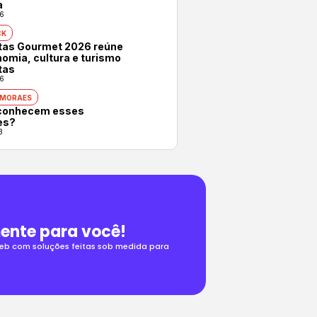
a
6
CK
otas Gourmet 2026 reúne
omia, cultura e turismo
tas
6
 MORAES
conhecem esses
es?
3
ente para você!
 web com soluções feitas sob medida para