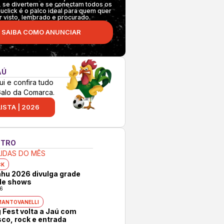
 se divertem e se conectam todos os
auclick é o palco ideal para quem quer
r visto, lembrado e procurado.
SAIBA COMO ANUNCIAR
AÚ
ui e confira tudo
Galo da Comarca.
ISTA | 2026
NTRO
LIDAS DO MÊS
CK
hu 2026 divulga grade
 de shows
6
MANTOVANELLI
 Fest volta a Jaú com
co, rock e entrada