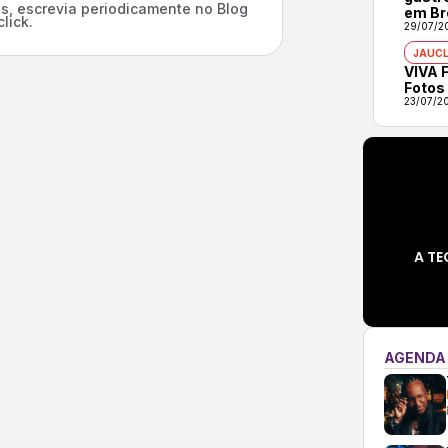
s, escrevia periodicamente no Blog
em Br
lick.
29/07/2
JAUCL
VIVA F
Fotos
23/07/2
A TE
AGENDA