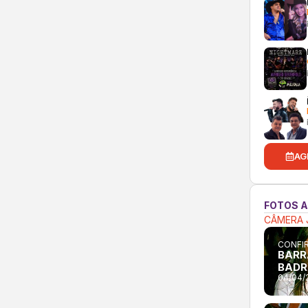
AG
FOTOS 
CÂMERA 
CONFIR
BARR
BADR
04/04/