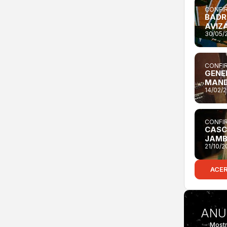
CONFIR
BADR
AVIZ
30/05/
CONFIR
GENE
MAN
14/02/
CONFIR
CASC
JAM
21/10/
ACE
ANU
Mostr