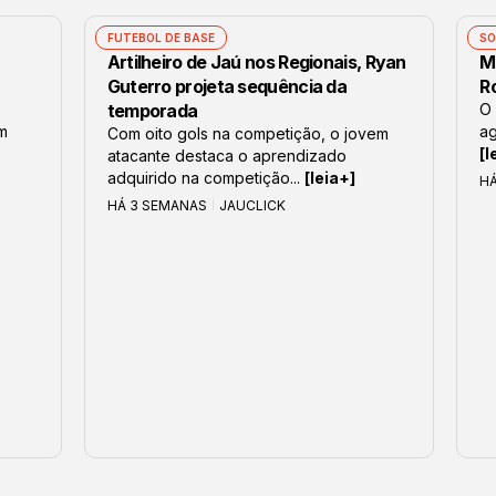
FUTEBOL DE BASE
SO
Artilheiro de Jaú nos Regionais, Ryan
M
Guterro projeta sequência da
R
temporada
O 
om
ag
Com oito gols na competição, o jovem
[l
atacante destaca o aprendizado
adquirido na competição...
[leia+]
H
HÁ 3 SEMANAS
JAUCLICK