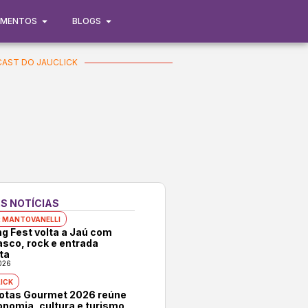
IMENTOS
BLOGS
AST DO JAUCLICK
S NOTÍCIAS
 MANTOVANELLI
ng Fest volta a Jaú com
asco, rock e entrada
ta
026
ICK
rotas Gourmet 2026 reúne
onomia, cultura e turismo