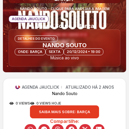
NANDO SOUTO - CLIQUE PARA AMPLIAR A IMAGEM
AGENDA JAUCLICK
Nando Souto – Barça
DETALHES DO EVENTO
NANDO SOUTO
ONDE: BARÇA
SEXTA
20/12/2024 • 19:00
Música ao vivo
AGENDA JAUCLICK
ATUALIZADO HÁ 2 ANOS
Nando Souto
0 VIEWS
0 VIEWS HOJE
SAIBA MAIS SOBRE: BARÇA
Compartilhe: