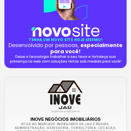
TENHA UM NOVO SITE HOJE MESMO!
Desenvolvido por pessoas,
especialmente
para você!
Deixe a tecnologia trabalhar a seu favor e fortaleça sua
presença na web com soluções feitas sob medida para você!
INOVE NEGÓCIOS IMOBILIÁRIOS
ATUA NO MERCADO IMOBILIÁRIO DE JAÚ E REGIÃO.
ADMINISTRAÇÃO, ASSESSORIA, CONSULTORIA, LOCAÇÃO,