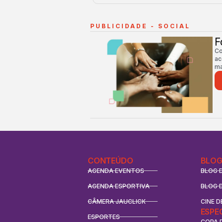
PUBLICIDADE - SOCIAL
F
Co
ac
ma
CONTEÚDO
BLOG
AGENDA EVENTOS
BLOG 
AGENDA ESPORTIVA
BLOG 
CÂMERA JAUCLICK
CINE D
ESPE
ESPORTES
COPA 