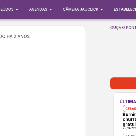
TEÚDOS
AGENDAS
CÂMERA JAUCLICK
ESTABELEC
OUÇA O PONT
DO HÁ 2 ANOS
ÚLTIMA
CÉSAR
Burni
churr
gratui
29/07/2