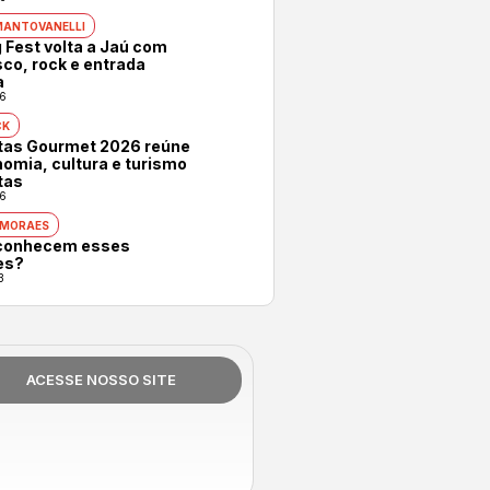
MANTOVANELLI
 Fest volta a Jaú com
co, rock e entrada
a
6
CK
otas Gourmet 2026 reúne
omia, cultura e turismo
tas
6
 MORAES
conhecem esses
es?
3
ACESSE NOSSO SITE