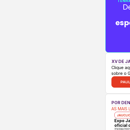
TENHA
D
esp
XV DE J
Clique aq
sobre o 
PAUL
POR DE
AS MAIS 
JAUCLI
Expo Ja
oficial
23/06/202