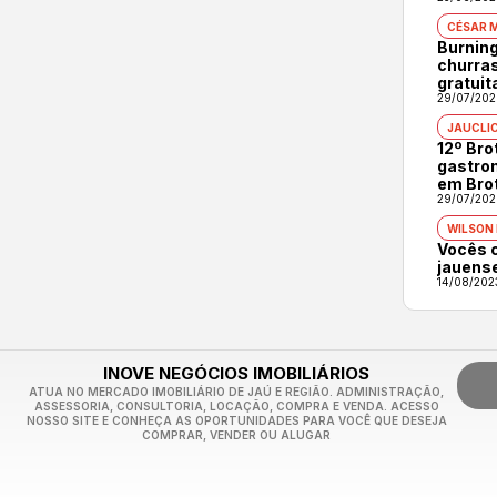
CÉSAR 
Burning
churras
gratuit
29/07/202
JAUCLI
12º Br
gastron
em Bro
29/07/202
WILSON
Vocês 
jauens
14/08/202
INOVE NEGÓCIOS IMOBILIÁRIOS
ATUA NO MERCADO IMOBILIÁRIO DE JAÚ E REGIÃO. ADMINISTRAÇÃO,
ASSESSORIA, CONSULTORIA, LOCAÇÃO, COMPRA E VENDA. ACESSO
NOSSO SITE E CONHEÇA AS OPORTUNIDADES PARA VOCÊ QUE DESEJA
COMPRAR, VENDER OU ALUGAR