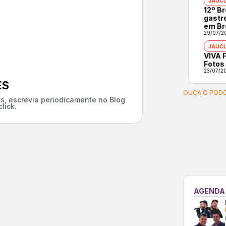
JAUCL
12º B
gastr
em Br
29/07/2
JAUCL
VIVA F
Fotos
23/07/2
ES
OUÇA O PODC
s, escrevia periodicamente no Blog
lick.
AGENDA