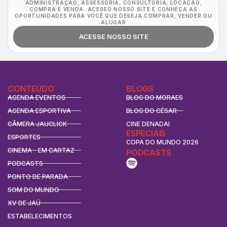
ADMINISTRAÇÃO, ASSESSORIA, CONSULTORIA, LOCAÇÃO,
COMPRA E VENDA. ACESSO NOSSO SITE E CONHEÇA AS
OPORTUNIDADES PARA VOCÊ QUE DESEJA COMPRAR, VENDER OU
ALUGAR
ACESSE NOSSO SITE
CONTEÚDO
BLOGS
AGENDA EVENTOS
BLOG DO MORAES
AGENDA ESPORTIVA
BLOG DO CÉSAR
CÂMERA JAUCLICK
CINE DENADAI
ESPECIAIS
ESPORTES
COPA DO MUNDO 2026
CINEMA - EM CARTAZ
PODCASTS
PODCASTS
PONTO DE PARADA
SOM DO MUNDO
XV DE JAÚ
ESTABELECIMENTOS