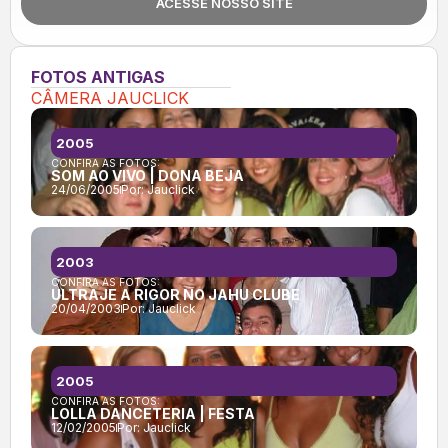
ACESSE NOSSO SITE
FOTOS ANTIGAS
CÂMERA JAUCLICK
2005
CONFIRA AS FOTOS:
SOM AO VIVO | DONA BEJA
24/06/2005
Por:
Jauclick
2003
CONFIRA AS FOTOS:
ULTRAJE A RIGOR NO JAHU CLUBE
20/04/2003
Por:
Jauclick
2005
CONFIRA AS FOTOS:
LOLLA DANCETERIA | FESTA
12/02/2005
Por:
Jauclick