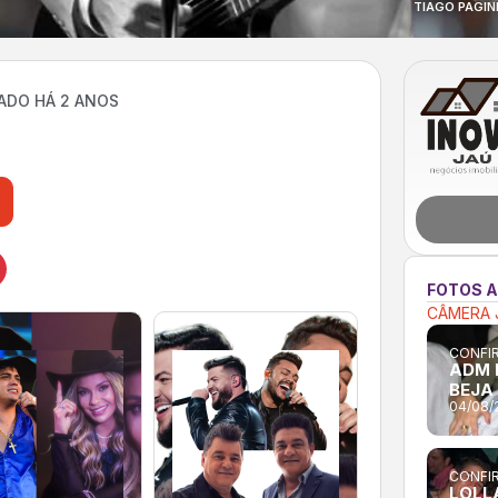
TIAGO PAGIN
ADO HÁ 2 ANOS
FOTOS 
CÂMERA 
CONFIR
ADM 
BEJA
04/08/
CONFIR
LOLL