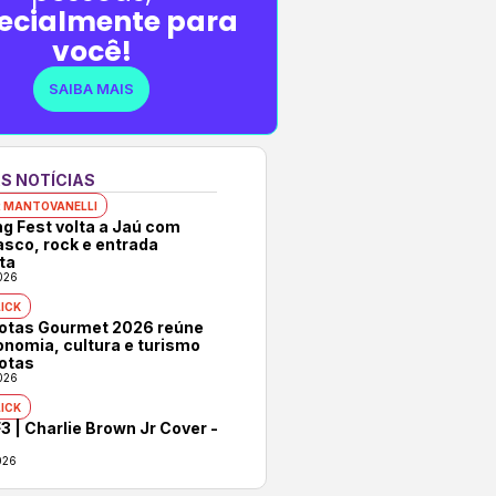
ecialmente para
você!
SAIBA MAIS
S NOTÍCIAS
 MANTOVANELLI
ng Fest volta a Jaú com
asco, rock e entrada
ta
026
ICK
rotas Gourmet 2026 reúne
onomia, cultura e turismo
otas
026
ICK
3 | Charlie Brown Jr Cover -
026