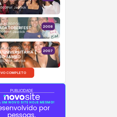
A
2002
Por:
Jauclick
A AS FOTOS:
2008
AOKTOBERFEST
2008
Por:
Jauclick
A AS FOTOS:
2007
 UNIVERSITÁRIA |
BO JAMBO
2007
Por:
Jauclick
RVO COMPLETO
PUBLICIDADE
 UM NOVO SITE HOJE MESMO!
esenvolvido por
pessoas,