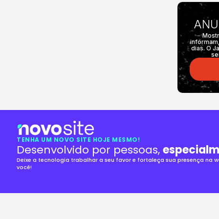
ANU
Mostr
informam,
dias. O J
se
TENHA UM NOVO SITE HOJE MESMO!
Desenvolvido por pessoas,
especialm
Deixe a tecnologia trabalhar a seu favor e fortaleça sua presença na
você!