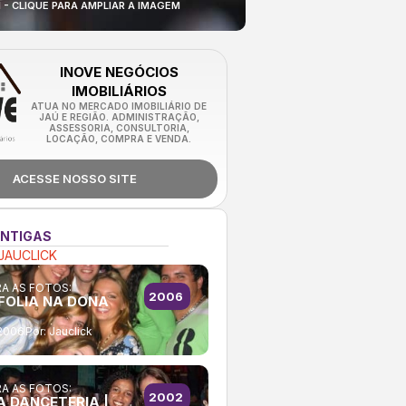
I - CLIQUE PARA AMPLIAR A IMAGEM
INOVE NEGÓCIOS
IMOBILIÁRIOS
ATUA NO MERCADO IMOBILIÁRIO DE
JAÚ E REGIÃO. ADMINISTRAÇÃO,
ASSESSORIA, CONSULTORIA,
LOCAÇÃO, COMPRA E VENDA.
ACESSE NOSSO SITE
ANTIGAS
JAUCLICK
A AS FOTOS:
2006
FOLIA NA DONA
2006
Por:
Jauclick
A AS FOTOS:
2002
A DANCETERIA |