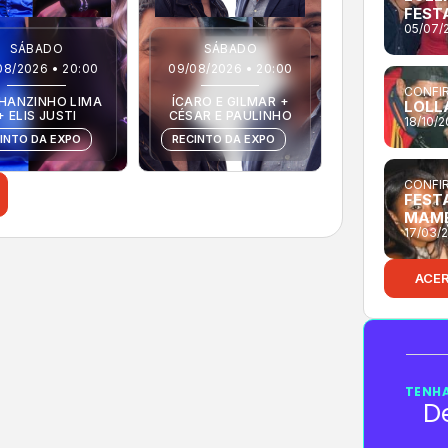
FEST
05/07/
SÁBADO
SÁBADO
08/2026 • 20:00
09/08/2026 • 20:00
CONFIR
HANZINHO LIMA
ÍCARO E GILMAR +
LOLL
+ ELIS JUSTI
CÉSAR E PAULINHO
18/10/
INTO DA EXPO
RECINTO DA EXPO
CONFIR
FESTA
MAM
17/03/
ACE
TENHA
D