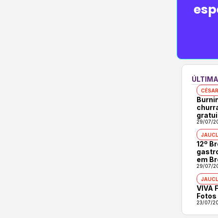
esp
ÚLTIMA
CÉSAR
Burni
churr
gratui
29/07/2
JAUCL
12º B
gastr
em Br
29/07/2
JAUCL
VIVA F
Fotos
23/07/2