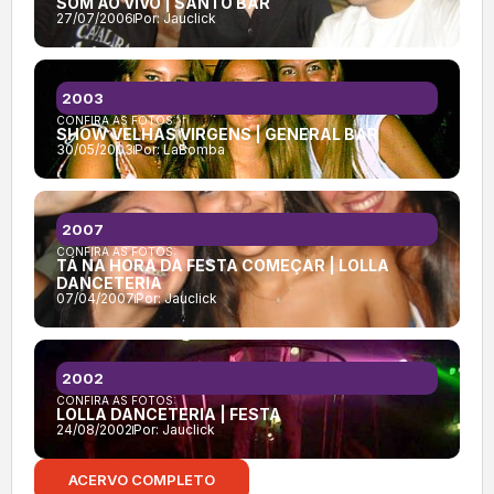
SOM AO VIVO | SANTO BAR
27/07/2006
Por:
Jauclick
2003
CONFIRA AS FOTOS:
SHOW VELHAS VIRGENS | GENERAL BAR
30/05/2003
Por:
LaBomba
2007
CONFIRA AS FOTOS:
TÁ NA HORA DA FESTA COMEÇAR | LOLLA
DANCETERIA
07/04/2007
Por:
Jauclick
2002
CONFIRA AS FOTOS:
LOLLA DANCETERIA | FESTA
24/08/2002
Por:
Jauclick
ACERVO COMPLETO