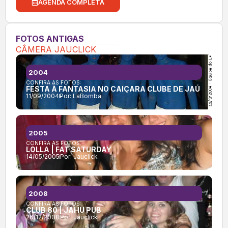
AGENDA COMPLETA
FOTOS ANTIGAS
CÂMERA JAUCLICK
2004
CONFIRA AS FOTOS:
FESTA À FANTASIA NO CAIÇARA CLUBE DE JAÚ
11/09/2004
Por:
LaBomba
2005
CONFIRA AS FOTOS:
LOLLA | FAT SATURDAY
14/05/2005
Por:
Jauclick
2008
CONFIRA AS FOTOS:
CLUB 80 | JAHU PUB
26/12/2008
Por:
Jauclick