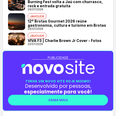
Burning Fest volta a Jaú com churrasco,
rock e entrada gratuita
29/07/2026
JAUCLICK
12º Brotas Gourmet 2026 reúne
gastronomia, cultura e turismo em Brotas
29/07/2026
JAUCLICK
VIVA F3 | Charlie Brown Jr Cover - Fotos
23/07/2026
PUBLICIDADE
TENHA UM NOVO SITE HOJE MESMO!
Desenvolvido por pessoas,
especialmente para você!
SAIBA MAIS