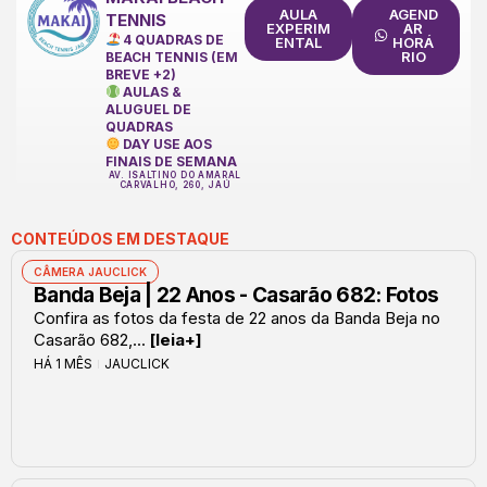
AULA
AGEND
TENNIS
EXPERIM
AR
4 QUADRAS DE
ENTAL
HORÁ
RIO
BEACH TENNIS (EM
BREVE +2)
AULAS &
ALUGUEL DE
QUADRAS
DAY USE AOS
FINAIS DE SEMANA
AV. ISALTINO DO AMARAL
CARVALHO, 260, JAÚ
CONTEÚDOS EM DESTAQUE
CÂMERA JAUCLICK
Banda Beja | 22 Anos - Casarão 682: Fotos
Confira as fotos da festa de 22 anos da Banda Beja no
Casarão 682,...
[leia+]
HÁ 1 MÊS
JAUCLICK