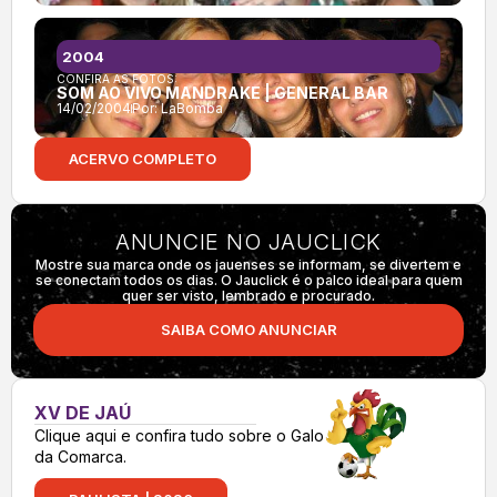
2004
CONFIRA AS FOTOS:
SOM AO VIVO MANDRAKE | GENERAL BAR
14/02/2004
Por:
LaBomba
ACERVO COMPLETO
ANUNCIE NO JAUCLICK
Mostre sua marca onde os jauenses se informam, se divertem e
se conectam todos os dias. O Jauclick é o palco ideal para quem
quer ser visto, lembrado e procurado.
SAIBA COMO ANUNCIAR
XV DE JAÚ
Clique aqui e confira tudo sobre o Galo
da Comarca.