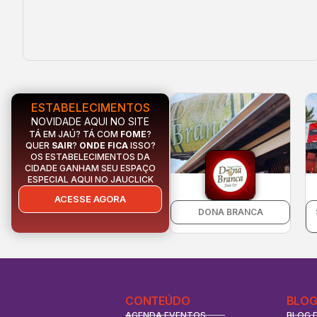
ESTABELECIMENTOS
NOVIDADE AQUI NO SITE
TÁ EM JAÚ? TÁ COM
FOME
?
QUER
SAIR
?
ONDE FICA
ISSO?
OS ESTABELECIMENTOS DA
CIDADE GANHAM SEU ESPAÇO
ESPECIAL AQUI NO JAUCLICK
ACESSE AGORA
DONA BRANCA
CONTEÚDO
BLOG
AGENDA EVENTOS
BLOG 