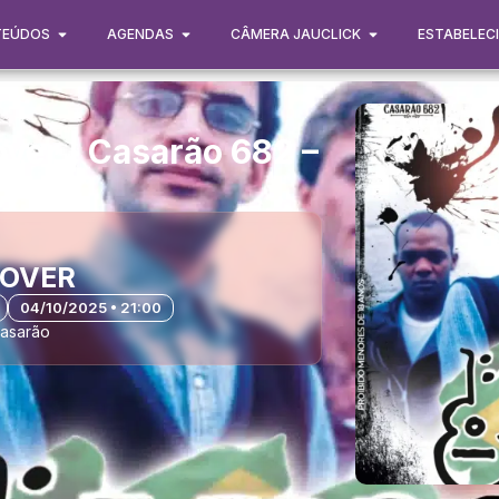
TEÚDOS
AGENDAS
CÂMERA JAUCLICK
ESTABELEC
ver | Casarão 682 –
COVER
04/10/2025 • 21:00
Casarão