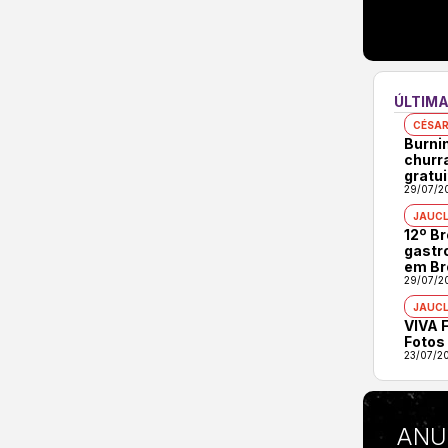
ÚLTIMA
CÉSAR
Burni
churr
gratui
29/07/2
JAUCL
12º B
gastr
em Br
29/07/2
JAUCL
VIVA F
Fotos
23/07/2
ANU