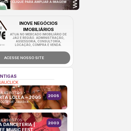
OVER - CLIQUE PARA AMPLIAR A IMAGEM
INOVE NEGÓCIOS
IMOBILIÁRIOS
ATUA NO MERCADO IMOBILIÁRIO DE
JAÚ E REGIÃO. ADMINISTRAÇÃO,
ASSESSORIA, CONSULTORIA,
LOCAÇÃO, COMPRA E VENDA.
ACESSE NOSSO SITE
ANTIGAS
JAUCLICK
A AS FOTOS:
2005
RTA LOLLA – 2005
2005
Por:
Jauclick
A AS FOTOS:
2003
A DANCETERIA |
FF MUSIC FEST