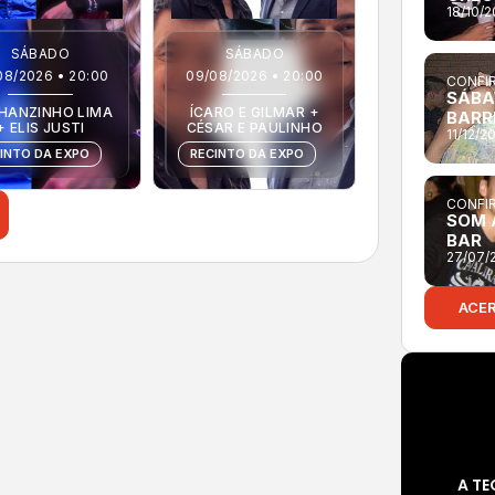
18/10/
SÁBADO
SÁBADO
08/2026 • 20:00
09/08/2026 • 20:00
CONFIR
SÁBA
HANZINHO LIMA
ÍCARO E GILMAR +
BARR
+ ELIS JUSTI
CÉSAR E PAULINHO
11/12/2
INTO DA EXPO
RECINTO DA EXPO
CONFIR
SOM 
BAR
27/07/
ACE
A TE