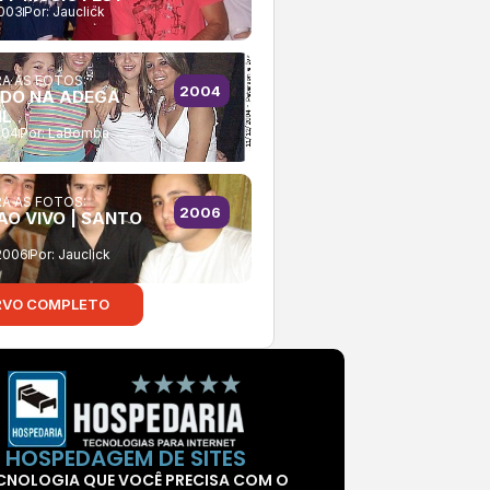
2003
Por:
Jauclick
A AS FOTOS:
2004
DO NA ADEGA
IL
004
Por:
LaBomba
A AS FOTOS:
2006
AO VIVO | SANTO
2006
Por:
Jauclick
RVO COMPLETO
HOSPEDAGEM DE SITES
CNOLOGIA QUE VOCÊ PRECISA COM O