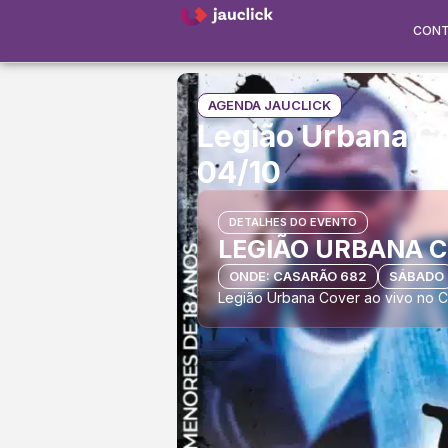
CON
AGENDA JAUCLICK
Legião Urbana Co
04/10
DETALHES DO EVENTO
LEGIÃO URBANA 
ONDE: CASARÃO 682
SÁBADO
Legião Urbana Cover ao vivo no 