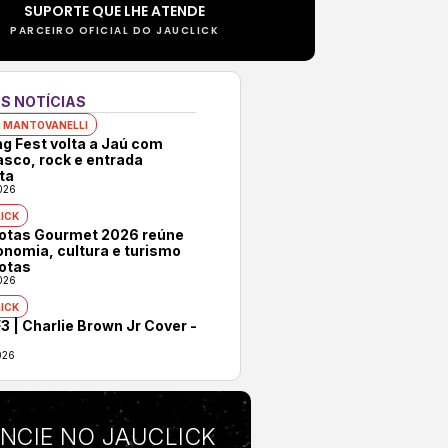
SUPORTE QUE LHE ATENDE
PARCEIRO OFICIAL DO JAUCLICK
S NOTÍCIAS
 MANTOVANELLI
ng Fest volta a Jaú com
asco, rock e entrada
ta
026
ICK
rotas Gourmet 2026 reúne
onomia, cultura e turismo
otas
026
ICK
3 | Charlie Brown Jr Cover -
026
NCIE NO JAUCLICK