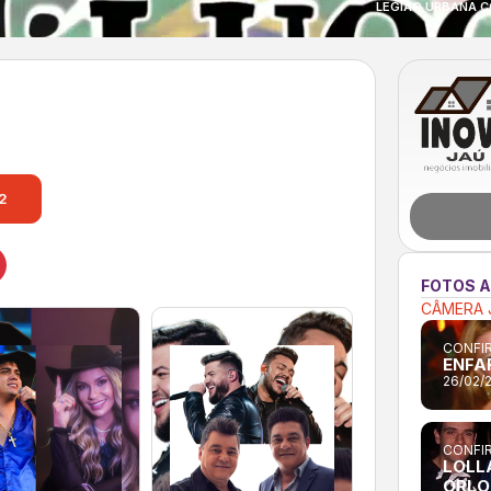
LEGIÃO URBANA C
2
FOTOS 
CÂMERA 
CONFIR
ENFA
26/02/
CONFIR
LOLL
ORLO