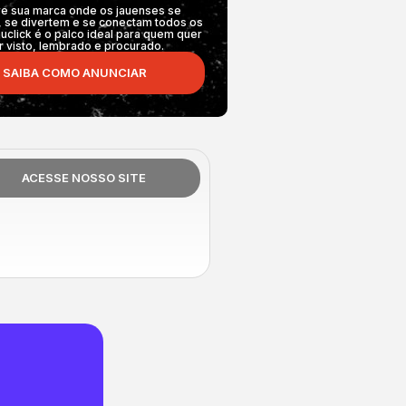
e sua marca onde os jauenses se
 se divertem e se conectam todos os
auclick é o palco ideal para quem quer
r visto, lembrado e procurado.
SAIBA COMO ANUNCIAR
ACESSE NOSSO SITE
!