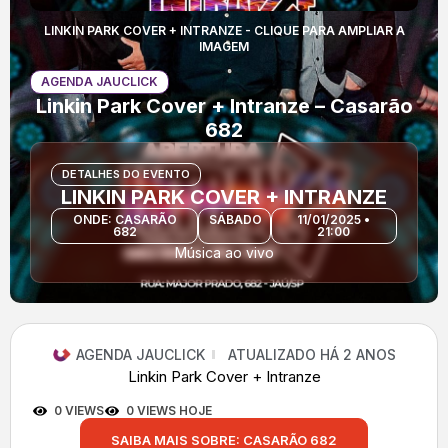
LINKIN PARK COVER + INTRANZE - CLIQUE PARA AMPLIAR A
IMAGEM
AGENDA JAUCLICK
Linkin Park Cover + Intranze – Casarão
682
DETALHES DO EVENTO
LINKIN PARK COVER + INTRANZE
ONDE: CASARÃO
SÁBADO
11/01/2025 •
682
21:00
Música ao vivo
AGENDA JAUCLICK
ATUALIZADO HÁ 2 ANOS
Linkin Park Cover + Intranze
0 VIEWS
0 VIEWS HOJE
SAIBA MAIS SOBRE: CASARÃO 682