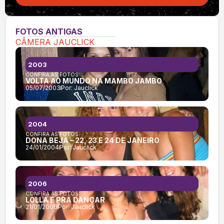
FOTOS ANTIGAS
CÂMERA JAUCLICK
2003
CONFIRA AS FOTOS:
VOLTA AO MUNDO NA MAMBO JAMBO
05/07/2003
Por:
Jauclick
2004
CONFIRA AS FOTOS:
DONA BEJA – 22, 23 E 24 DE JANEIRO
24/01/2004
Por:
Jauclick
2006
CONFIRA AS FOTOS:
LOLLA É PRA DANÇAR
21/01/2006
Por:
Jauclick