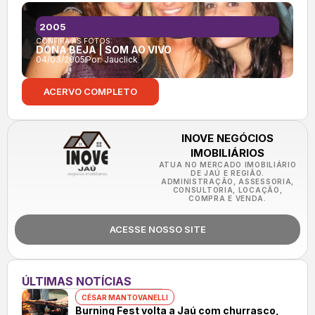
2005
CONFIRA AS FOTOS:
DONA BEJA | SOM AO VIVO
04/03/2005
Por:
Jauclick
ACERVO COMPLETO
INOVE NEGÓCIOS
IMOBILIÁRIOS
ATUA NO MERCADO IMOBILIÁRIO
DE JAÚ E REGIÃO.
ADMINISTRAÇÃO, ASSESSORIA,
CONSULTORIA, LOCAÇÃO,
COMPRA E VENDA.
ACESSE NOSSO SITE
ÚLTIMAS NOTÍCIAS
CÉSAR MANTOVANELLI
Burning Fest volta a Jaú com churrasco,