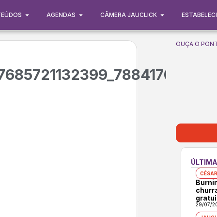
TEÚDOS
AGENDAS
CÂMERA JAUCLICK
ESTABELEC
OUÇA O PONT
7685721132399_78841700783
ÚLTIMA
CÉSAR
Burni
churr
gratui
29/07/2