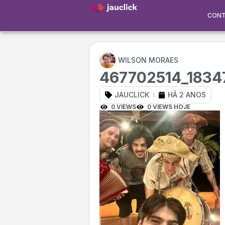
CON
WILSON MORAES
467702514_1834
JAUCLICK
HÁ 2 ANOS
0 VIEWS
0 VIEWS HOJE