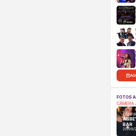
AG
FOTOS 
CÂMERA 
CONFIR
ABBE
BAR
20/09/