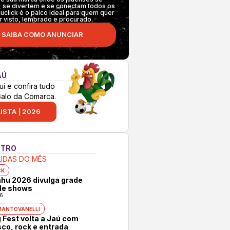
 se divertem e se conectam todos os
auclick é o palco ideal para quem quer
r visto, lembrado e procurado.
SAIBA COMO ANUNCIAR
AÚ
ui e confira tudo
Galo da Comarca.
ISTA | 2026
NTRO
LIDAS DO MÊS
CK
hu 2026 divulga grade
 de shows
6
MANTOVANELLI
 Fest volta a Jaú com
co, rock e entrada