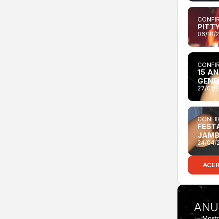
CONFIR
PITT
06/10/
CONFIR
15 A
GENE
27/01/
CONFIR
FEST
JAM
24/04/
ACE
ANU
Mostr