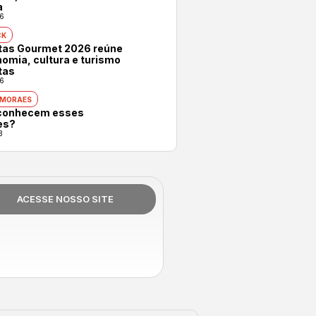
a
6
CK
otas Gourmet 2026 reúne
omia, cultura e turismo
tas
6
 MORAES
conhecem esses
es?
3
ACESSE NOSSO SITE