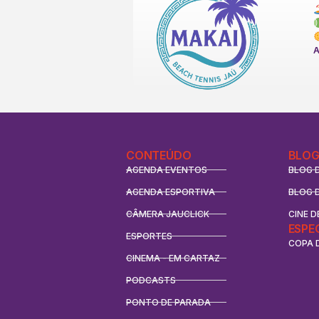
CONTEÚDO
BLOG
AGENDA EVENTOS
BLOG 
AGENDA ESPORTIVA
BLOG 
CÂMERA JAUCLICK
CINE D
ESPE
ESPORTES
COPA 
CINEMA - EM CARTAZ
PODCASTS
PONTO DE PARADA