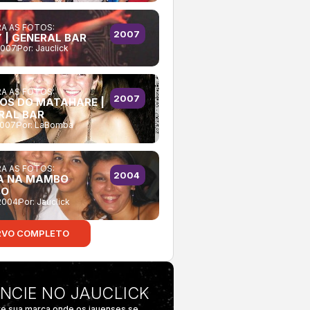
A AS FOTOS:
2007
Y | GENERAL BAR
2007
Por:
Jauclick
A AS FOTOS:
2007
NOS DO MATAHARE |
RAL BAR
2007
Por:
LaBomba
A AS FOTOS:
2004
A NA MAMBO
BO
2004
Por:
Jauclick
RVO COMPLETO
NCIE NO JAUCLICK
e sua marca onde os jauenses se