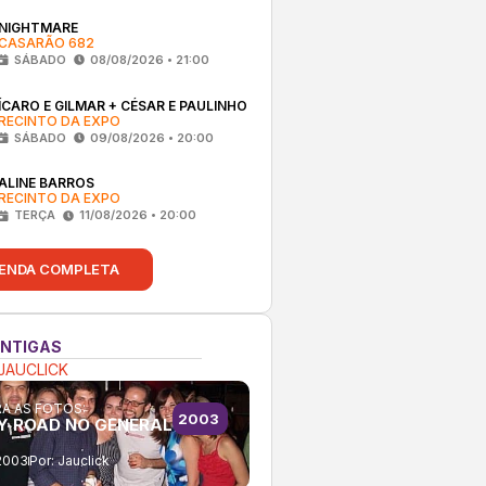
NIGHTMARE
CASARÃO 682
SÁBADO
08/08/2026 • 21:00
ÍCARO E GILMAR + CÉSAR E PAULINHO
RECINTO DA EXPO
SÁBADO
09/08/2026 • 20:00
ALINE BARROS
RECINTO DA EXPO
TERÇA
11/08/2026 • 20:00
ENDA COMPLETA
ANTIGAS
JAUCLICK
A AS FOTOS:
2003
Y ROAD NO GENERAL
2003
Por:
Jauclick