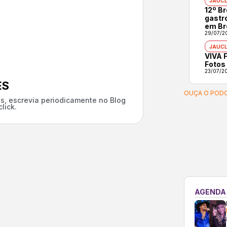
JAUCL
12º B
gastr
em Br
29/07/2
JAUCL
VIVA F
Fotos
23/07/2
ES
OUÇA O PODC
s, escrevia periodicamente no Blog
lick.
AGENDA