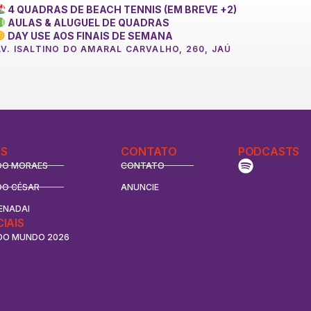
4 QUADRAS DE BEACH TENNIS (EM BREVE +2)
AULAS & ALUGUEL DE QUADRAS
DAY USE AOS FINAIS DE SEMANA
AV. ISALTINO DO AMARAL CARVALHO, 260, JAÚ
S
CONTATO
PODCASTS
DO MORAES
CONTATO
DO CÉSAR
ANUNCIE
ENADAI
CIAIS
DO MUNDO 2026