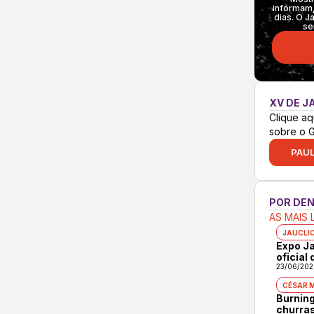
informam,
dias. O J
se
XV DE J
Clique aq
sobre o 
PAUL
POR DE
AS MAIS 
JAUCLI
Expo Ja
oficial
23/06/202
CÉSAR 
Burning
churras