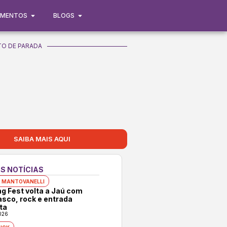
IMENTOS
BLOGS
O DE PARADA
83806680_n
SAIBA MAIS AQUI
S NOTÍCIAS
 MANTOVANELLI
ng Fest volta a Jaú com
asco, rock e entrada
ta
026