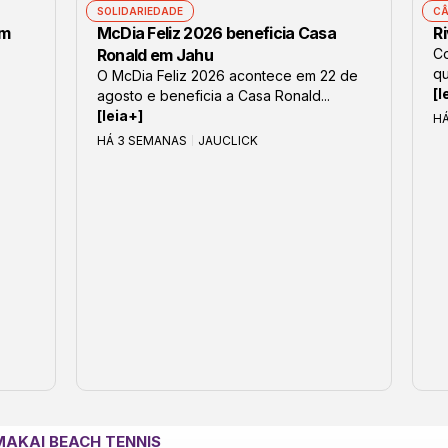
SOLIDARIEDADE
CÂ
om
McDia Feliz 2026 beneficia Casa
Ri
Ronald em Jahu
Co
qu
O McDia Feliz 2026 acontece em 22 de
[l
agosto e beneficia a Casa Ronald...
[leia+]
H
HÁ 3 SEMANAS
JAUCLICK
MAKAI BEACH TENNIS