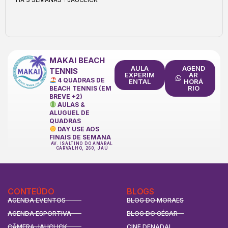
MAKAI BEACH
AULA
AGEND
TENNIS
EXPERIM
AR
4 QUADRAS DE
ENTAL
HORÁ
RIO
BEACH TENNIS (EM
BREVE +2)
AULAS &
ALUGUEL DE
QUADRAS
DAY USE AOS
FINAIS DE SEMANA
AV. ISALTINO DO AMARAL
CARVALHO, 260, JAÚ
CONTEÚDO
BLOGS
AGENDA EVENTOS
BLOG DO MORAES
AGENDA ESPORTIVA
BLOG DO CÉSAR
CÂMERA JAUCLICK
CINE DENADAI