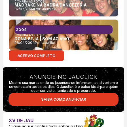
CONFIRA AS FOTOS:
MADRAKE NA BADRA DANCETERIA
02/07/2004
Por:
Jauclick
2004
CONFIRA AS FOTOS:
DONA BEJA | SOM AO VIVO
08/04/2004
Por:
Jauclick
ACERVO COMPLETO
ANUNCIE NO JAUCLICK
Mostre sua marca onde os jauenses se informam, se divertem e
se conectam todos os dias. O Jauclick é o palco ideal para quem
quer ser visto, lembrado e procurado.
SAIBA COMO ANUNCIAR
XV DE JAÚ
Clique aqui e confira tudo sobre o Galo