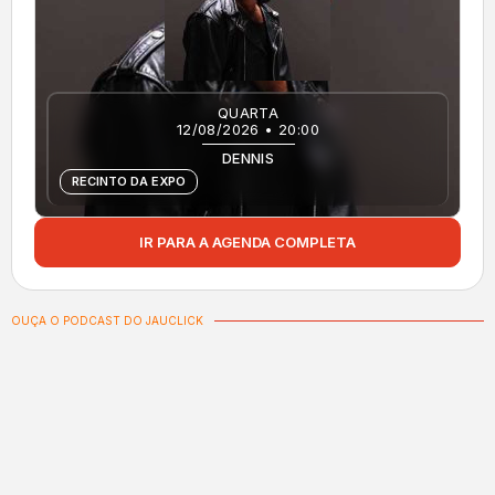
QUARTA
12/08/2026 • 20:00
DENNIS
RECINTO DA EXPO
IR PARA A AGENDA COMPLETA
OUÇA O PODCAST DO JAUCLICK