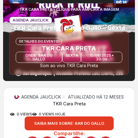
TKR CARA PRETA - CLIQUE PARA AMPLIAR A IMAGEM
AGENDA JAUCLICK
TKR Cara Preta | Bar do Gallo – Sexta
DETALHES DO EVENTO
TKR CARA PRETA
ONDE: BAR DO
SEXTA
15/08/2025 •
GALLO
20:00
Som ao vivo TKR Cara Preta
AGENDA JAUCLICK
ATUALIZADO HÁ 12 MESES
TKR Cara Preta
0 VIEWS
0 VIEWS HOJE
SAIBA MAIS SOBRE: BAR DO GALLO
Compartilhe: