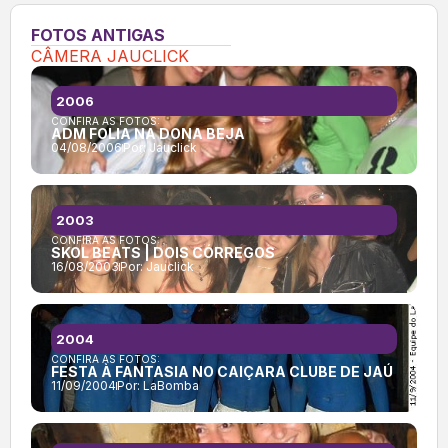
FOTOS ANTIGAS
CÂMERA JAUCLICK
2006
CONFIRA AS FOTOS:
ADM FOLIA NA DONA BEJA
04/08/2006
Por:
Jauclick
2003
CONFIRA AS FOTOS:
SKOL BEATS | DOIS CÓRREGOS
16/08/2003
Por:
Jauclick
2004
CONFIRA AS FOTOS:
FESTA À FANTASIA NO CAIÇARA CLUBE DE JAÚ
11/09/2004
Por:
LaBomba