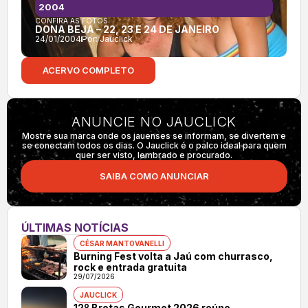
2004
CONFIRA AS FOTOS:
DONA BEJA – 22, 23 E 24 DE JANEIRO
24/01/2004
Por:
Jauclick
ACERVO COMPLETO
ANUNCIE NO JAUCLICK
Mostre sua marca onde os jauenses se informam, se divertem e
se conectam todos os dias. O Jauclick é o palco ideal para quem
quer ser visto, lembrado e procurado.
SAIBA COMO ANUNCIAR
ÚLTIMAS NOTÍCIAS
CÉSAR MANTOVANELLI
Burning Fest volta a Jaú com churrasco,
rock e entrada gratuita
29/07/2026
JAUCLICK
12º Brotas Gourmet 2026 reúne