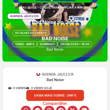
BAD NOISE - CLIQUE PARA AMPLIAR A IMAGEM
AGENDA JAUCLICK
Bad Noise no Jimi’s
DETALHES DO EVENTO
BAD NOISE
ONDE: JIMI'S
DOMINGO
28/06/2026 • 18:00
Bad Noise
AGENDA JAUCLICK
Bad Noise
0 VIEWS
0 VIEWS HOJE
SAIBA MAIS SOBRE: JIMI'S
Compartilhe: