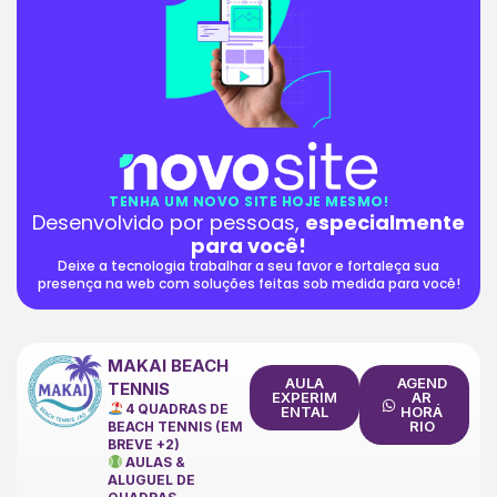
TENHA UM NOVO SITE HOJE MESMO!
Desenvolvido por pessoas,
especialmente
para você!
Deixe a tecnologia trabalhar a seu favor e fortaleça sua
presença na web com soluções feitas sob medida para você!
MAKAI BEACH
AULA
AGEND
TENNIS
EXPERIM
AR
4 QUADRAS DE
ENTAL
HORÁ
RIO
BEACH TENNIS (EM
BREVE +2)
AULAS &
ALUGUEL DE