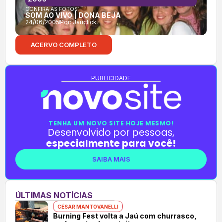
CONFIRA AS FOTOS:
SOM AO VIVO | DONA BEJA
24/06/2005
Por:
Jauclick
ACERVO COMPLETO
PUBLICIDADE
TENHA UM NOVO SITE HOJE MESMO!
Desenvolvido por pessoas,
especialmente para você!
SAIBA MAIS
ÚLTIMAS NOTÍCIAS
CÉSAR MANTOVANELLI
Burning Fest volta a Jaú com churrasco,