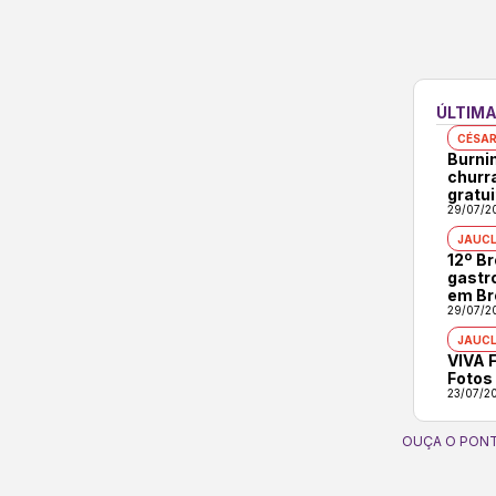
ÚLTIMA
CÉSAR
Burni
churr
gratui
29/07/2
JAUCL
12º B
gastr
em Br
29/07/2
JAUCL
VIVA F
Fotos
23/07/2
OUÇA O PONT