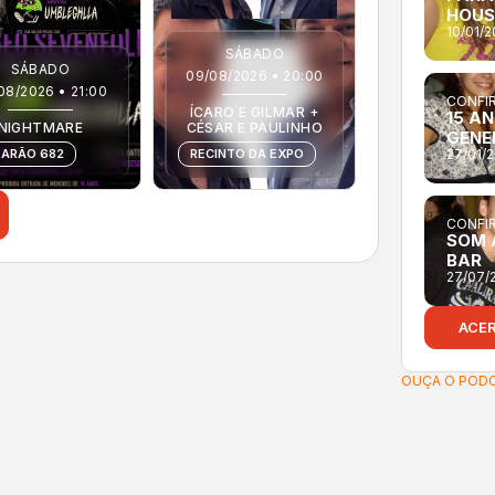
HOUS
10/01/
SÁBADO
SÁBADO
09/08/2026 • 20:00
08/2026 • 21:00
CONFIR
ÍCARO E GILMAR +
15 A
NIGHTMARE
CÉSAR E PAULINHO
GENE
27/01/
ARÃO 682
RECINTO DA EXPO
CONFIR
SOM 
BAR
27/07/
ACE
OUÇA O PODC