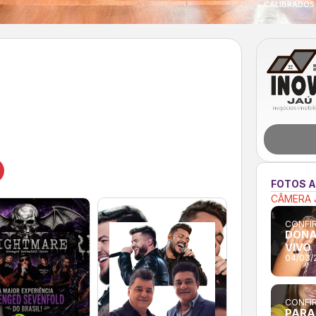
CALIBRADOS 
FOTOS 
CÂMERA 
CONFIR
DONA
VIVO
04/03/
CONFIR
PARAD