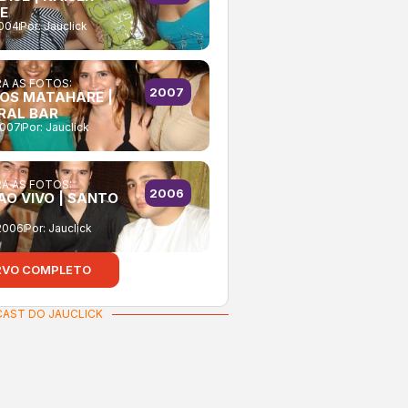
E
2004
Por:
Jauclick
A AS FOTOS:
2007
NOS MATAHARE |
RAL BAR
2007
Por:
Jauclick
A AS FOTOS:
2006
AO VIVO | SANTO
2006
Por:
Jauclick
RVO COMPLETO
AST DO JAUCLICK