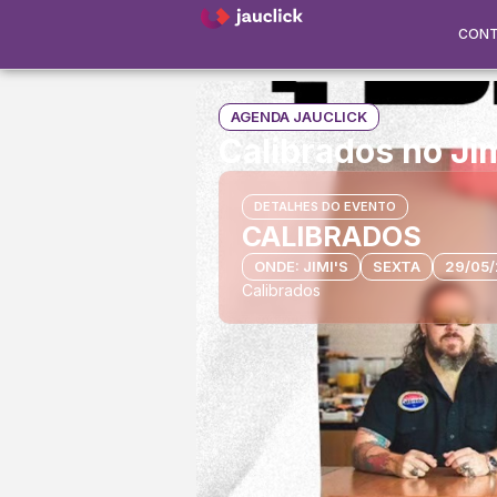
CON
AGENDA JAUCLICK
Calibrados no Jim
DETALHES DO EVENTO
CALIBRADOS
ONDE: JIMI'S
SEXTA
29/05/
Calibrados