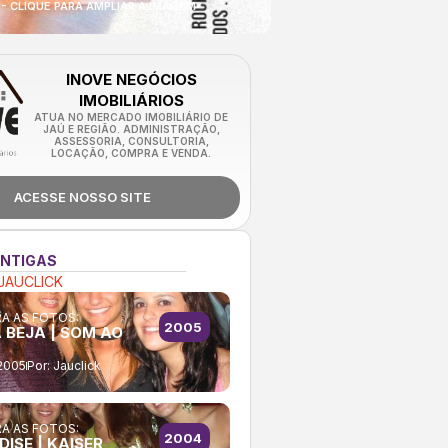
- CLIQUE PARA AMPLIAR A IMAGEM
INOVE NEGÓCIOS
IMOBILIÁRIOS
ATUA NO MERCADO IMOBILIÁRIO DE
JAÚ E REGIÃO. ADMINISTRAÇÃO,
ASSESSORIA, CONSULTORIA,
LOCAÇÃO, COMPRA E VENDA.
ACESSE NOSSO SITE
ANTIGAS
JAUCLICK
A AS FOTOS:
2005
 BEJA | SOM AO
2005
Por:
Jauclick
A AS FOTOS:
2004
ISE | KAISER