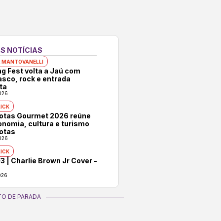
S NOTÍCIAS
 MANTOVANELLI
ng Fest volta a Jaú com
asco, rock e entrada
ta
026
ICK
rotas Gourmet 2026 reúne
onomia, cultura e turismo
otas
026
ICK
3 | Charlie Brown Jr Cover -
026
O DE PARADA