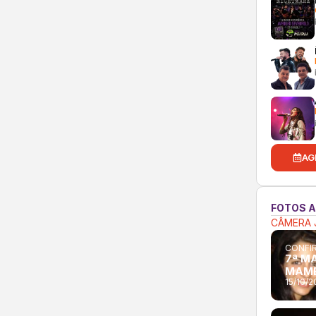
AG
FOTOS 
CÂMERA 
CONFIR
7ª M
MAM
15/10/2