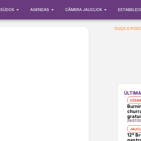
TEÚDOS
AGENDAS
CÂMERA JAUCLICK
ESTABELEC
OUÇA O PODC
ÚLTIMA
CÉSAR
Burni
churr
gratui
29/07/2
JAUCL
12º B
gastr