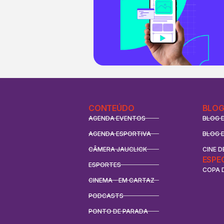
CONTEÚDO
BLOG
AGENDA EVENTOS
BLOG 
AGENDA ESPORTIVA
BLOG 
CÂMERA JAUCLICK
CINE D
ESPE
ESPORTES
COPA 
CINEMA - EM CARTAZ
PODCASTS
PONTO DE PARADA