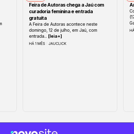
Feira de Autoras chega a Jaú com
Ar
curadoria feminina e entrada
Co
(1
gratuita
Ga
om
A Feira de Autoras acontece neste
domingo, 12 de julho, em Jaú, com
H
entrada...
[leia+]
HÁ 1 MÊS
JAUCLICK