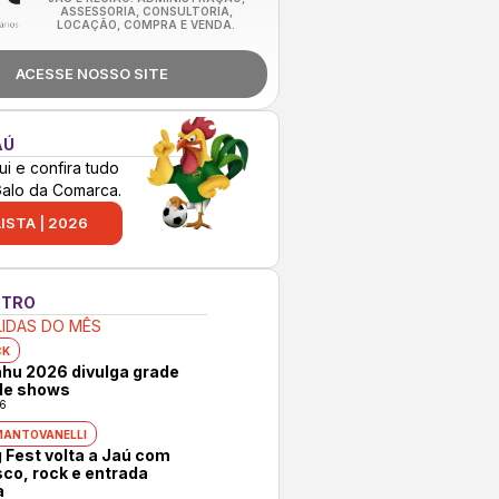
ASSESSORIA, CONSULTORIA,
LOCAÇÃO, COMPRA E VENDA.
ACESSE NOSSO SITE
AÚ
ui e confira tudo
Galo da Comarca.
ISTA | 2026
NTRO
LIDAS DO MÊS
CK
hu 2026 divulga grade
 de shows
6
MANTOVANELLI
 Fest volta a Jaú com
co, rock e entrada
a