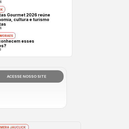
6
CK
otas Gourmet 2026 reúne
omia, cultura e turismo
tas
6
 MORAES
conhecem esses
es?
3
ACESSE NOSSO SITE
MERA JAUCLICK