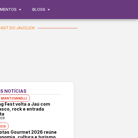
IMENTOS
BLOGS
AST DO JAUCLICK
S NOTÍCIAS
 MANTOVANELLI
ng Fest volta a Jaú com
asco, rock e entrada
ta
026
ICK
rotas Gourmet 2026 reúne
onomia, cultura e turismo