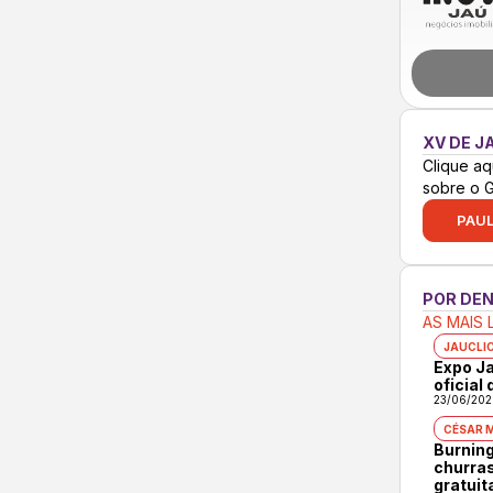
XV DE J
Clique aq
sobre o 
PAUL
POR DE
AS MAIS 
JAUCLI
Expo Ja
oficial
23/06/202
CÉSAR 
Burning
churras
gratuit