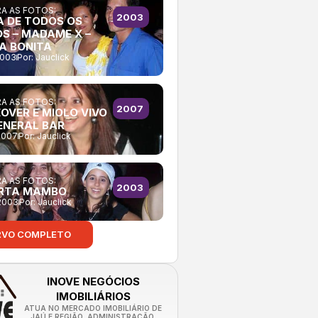
A AS FOTOS:
2003
A DE TODOS OS
OS – MADAME X –
A BONITA
2003
Por:
Jauclick
A AS FOTOS:
2007
OVER E MIOLO VIVO
ENERAL BAR
2007
Por:
Jauclick
A AS FOTOS:
2003
RTA MAMBO
2003
Por:
Jauclick
RVO COMPLETO
INOVE NEGÓCIOS
IMOBILIÁRIOS
ATUA NO MERCADO IMOBILIÁRIO DE
JAÚ E REGIÃO. ADMINISTRAÇÃO,