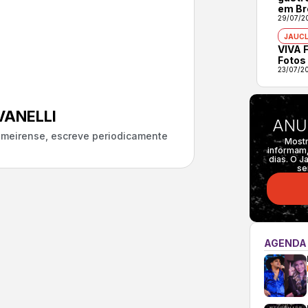
em Br
29/07/2
JAUCL
VIVA F
Fotos
23/07/2
ANELLI
ANU
almeirense, escreve periodicamente
Mostr
informam,
dias. O J
se
AGENDA