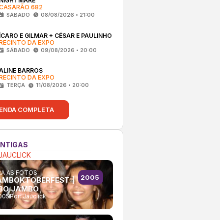
NIGHTMARE
CASARÃO 682
SÁBADO
08/08/2026 • 21:00
ÍCARO E GILMAR + CÉSAR E PAULINHO
RECINTO DA EXPO
SÁBADO
09/08/2026 • 20:00
ALINE BARROS
RECINTO DA EXPO
TERÇA
11/08/2026 • 20:00
ENDA COMPLETA
ANTIGAS
JAUCLICK
A AS FOTOS:
2005
AMBOKTOBERFEST |
BO JAMBO
005
Por:
Jauclick