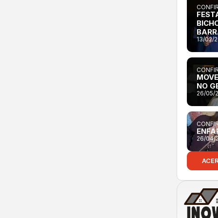
CONFIR
FEST
BICH
BARR
13/02/
CONFIR
MOVE
NO G
26/05/
CONFIR
ENFA
26/04/
ACE