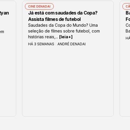
CINE DENADAI
CÂ
 Ryan
Já está com saudades da Copa?
B
Assista filmes de futebol
F
Saudades da Copa do Mundo? Uma
Co
seleção de filmes sobre futebol, com
Ba
em
histórias reais,...
[leia+]
HÁ
HÁ 3 SEMANAS
ANDRÉ DENADAI