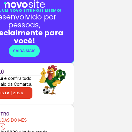
 UM NOVO SITE HOJE MESMO!
esenvolvido por
pessoas,
ecialmente para
você!
SAIBA MAIS
AÚ
ui e confira tudo
Galo da Comarca.
ISTA | 2026
NTRO
LIDAS DO MÊS
CK