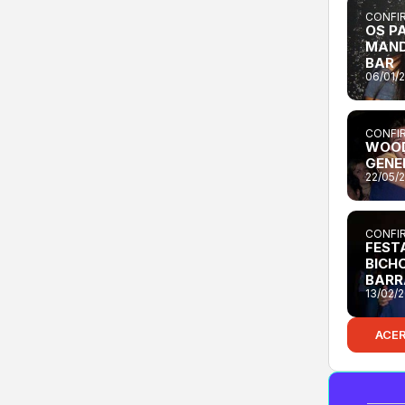
CONFIR
OS P
MAND
BAR
06/01/
CONFIR
WOOD
GENE
22/05/
CONFIR
FEST
BICH
BARR
13/02/
ACE