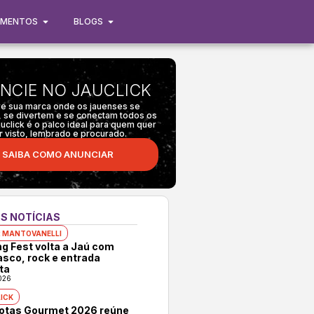
IMENTOS
BLOGS
NCIE NO JAUCLICK
e sua marca onde os jauenses se
 se divertem e se conectam todos os
auclick é o palco ideal para quem quer
r visto, lembrado e procurado.
SAIBA COMO ANUNCIAR
S NOTÍCIAS
 MANTOVANELLI
ng Fest volta a Jaú com
asco, rock e entrada
ta
026
ICK
rotas Gourmet 2026 reúne