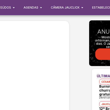
TEÚDOS
AGENDAS
CÂMERA JAUCLICK
ESTABELEC
ANU
Mostr
informam,
dias. O J
se
ÚLTIMA
CÉSAR
Burni
churr
gratui
29/07/2
JAUCL
12º B