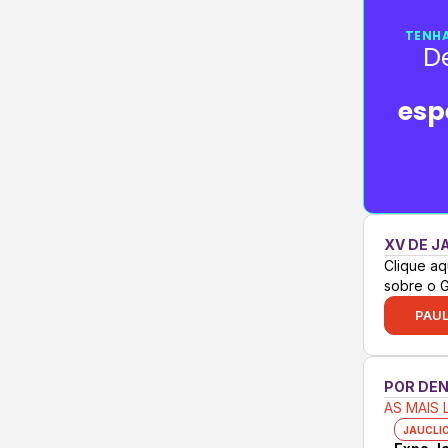
TENHA
D
esp
XV DE J
Clique aq
sobre o 
PAUL
POR DE
AS MAIS 
JAUCLI