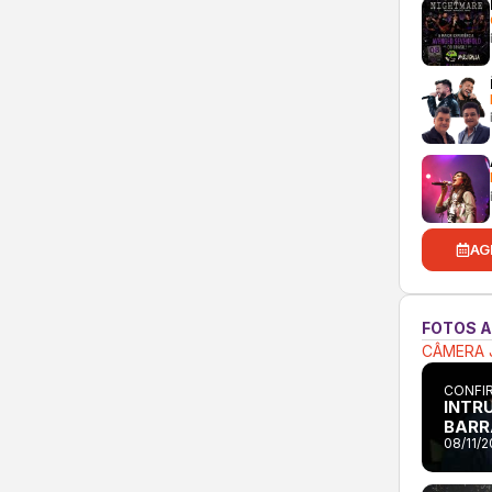
AG
FOTOS 
CÂMERA 
CONFIR
INTRU
BARR
08/11/