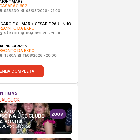
NIGHTMARE
CASARÃO 682
SÁBADO
08/08/2026 • 21:00
ÍCARO E GILMAR + CÉSAR E PAULINHO
RECINTO DA EXPO
SÁBADO
09/08/2026 • 20:00
ALINE BARROS
RECINTO DA EXPO
TERÇA
11/08/2026 • 20:00
ENDA COMPLETA
ANTIGAS
JAUCLICK
A AS FOTOS:
2008
SO NA LIFE CLUBE –
A BONITA
2008
Por:
Jauclick