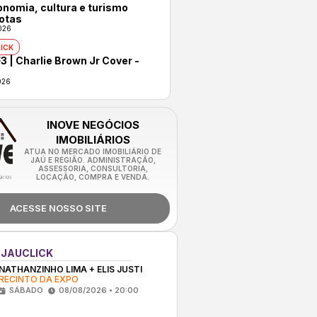
onomia, cultura e turismo
otas
026
ICK
3 | Charlie Brown Jr Cover -
026
INOVE NEGÓCIOS
IMOBILIÁRIOS
ATUA NO MERCADO IMOBILIÁRIO DE
JAÚ E REGIÃO. ADMINISTRAÇÃO,
ASSESSORIA, CONSULTORIA,
LOCAÇÃO, COMPRA E VENDA.
ACESSE NOSSO SITE
 JAUCLICK
NATHANZINHO LIMA + ELIS JUSTI
RECINTO DA EXPO
SÁBADO
08/08/2026 • 20:00