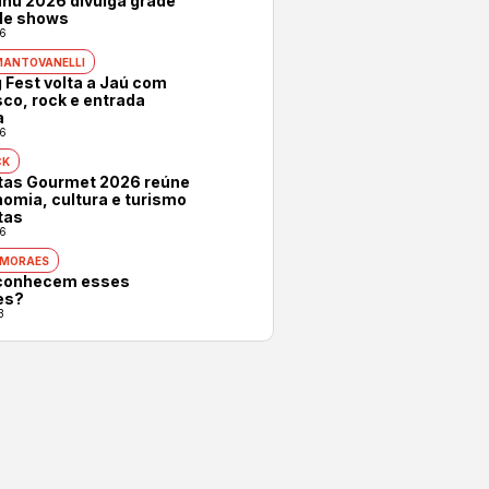
hu 2026 divulga grade
 de shows
6
MANTOVANELLI
 Fest volta a Jaú com
co, rock e entrada
a
6
CK
otas Gourmet 2026 reúne
omia, cultura e turismo
tas
6
 MORAES
conhecem esses
es?
3