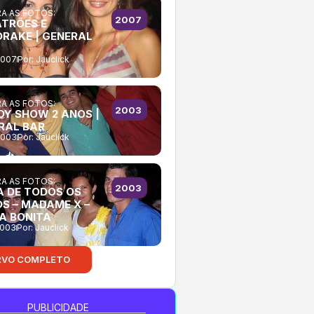
A AS FOTOS:
2007
ATRÕES E
RAKE | GENERAL
2007
Por:
Jauclick
A AS FOTOS:
2003
Y SHOW 2 ANOS |
RAL BAR
2003
Por:
Jauclick
A AS FOTOS:
2003
A DE TODOS OS
OS – MADAME X –
A BONITA
2003
Por:
Jauclick
RVO COMPLETO
PUBLICIDADE