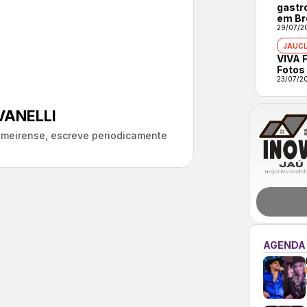
gastr
em Br
29/07/2
JAUCL
VIVA F
Fotos
23/07/2
ANELLI
almeirense, escreve periodicamente
AGENDA