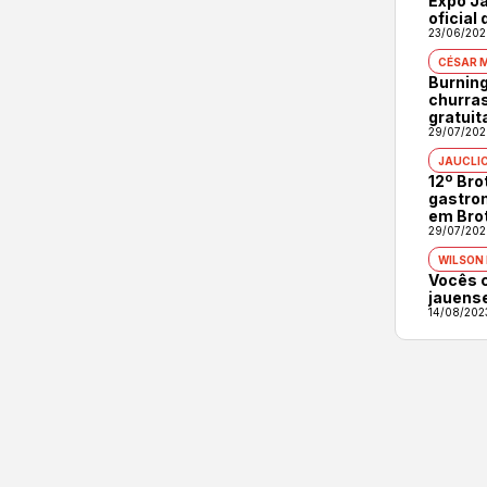
Expo Ja
oficial
23/06/202
CÉSAR 
Burning
churras
gratuit
29/07/202
JAUCLI
12º Br
gastron
em Bro
29/07/202
WILSON
Vocês 
jauens
14/08/202