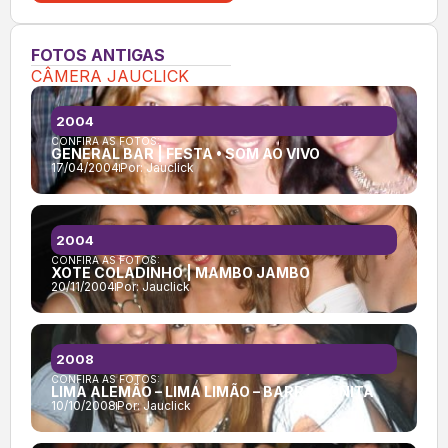
FOTOS ANTIGAS
CÂMERA JAUCLICK
2004
CONFIRA AS FOTOS:
GENERAL BAR | FESTA • SOM AO VIVO
17/04/2004
Por:
Jauclick
2004
CONFIRA AS FOTOS:
XOTE COLADINHO | MAMBO JAMBO
20/11/2004
Por:
Jauclick
2008
CONFIRA AS FOTOS:
LIMA ALEMÃO – LIMA LIMÃO – BARRA BONITA
10/10/2008
Por:
Jauclick