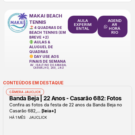
MAKAI BEACH
AULA
AGEND
TENNIS
EXPERIM
AR
4 QUADRAS DE
ENTAL
HORÁ
RIO
BEACH TENNIS (EM
BREVE +2)
AULAS &
ALUGUEL DE
QUADRAS
DAY USE AOS
FINAIS DE SEMANA
AV. ISALTINO DO AMARAL
CARVALHO, 260, JAÚ
CONTEÚDOS EM DESTAQUE
CÂMERA JAUCLICK
Banda Beja | 22 Anos - Casarão 682: Fotos
Confira as fotos da festa de 22 anos da Banda Beja no
Casarão 682,...
[leia+]
HÁ 1 MÊS
JAUCLICK