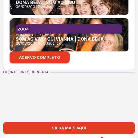
DONA BEJA | SOM AO VIVO
06/09/2004
Por:
Jauclick
2004
CONFIRA AS FOTOS:
SOM AO VIVO: GUI VIANNA | DONA BEJA
06/03/2004
Por:
Jauclick
ACERVO COMPLETO
OUÇA O PONTO DE PARADA
SAIBA MAIS AQUI