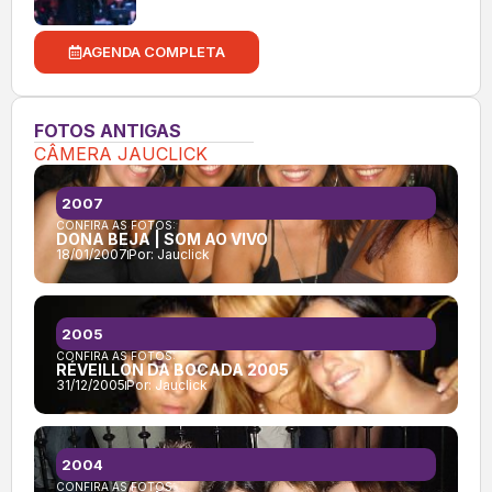
AGENDA COMPLETA
FOTOS ANTIGAS
CÂMERA JAUCLICK
2007
CONFIRA AS FOTOS:
DONA BEJA | SOM AO VIVO
18/01/2007
Por:
Jauclick
2005
CONFIRA AS FOTOS:
RÉVEILLON DA BOCADA 2005
31/12/2005
Por:
Jauclick
2004
CONFIRA AS FOTOS: