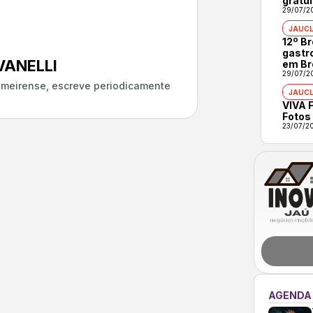
gratui
29/07/2
JAUCL
12º B
gastr
ANELLI
em Br
29/07/2
almeirense, escreve periodicamente
JAUCL
VIVA F
Fotos
23/07/2
AGENDA