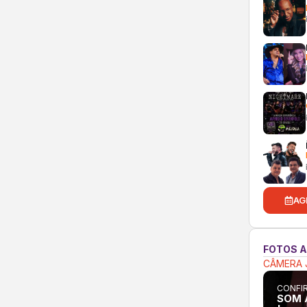
AG
FOTOS 
CÂMERA 
CONFIR
SOM 