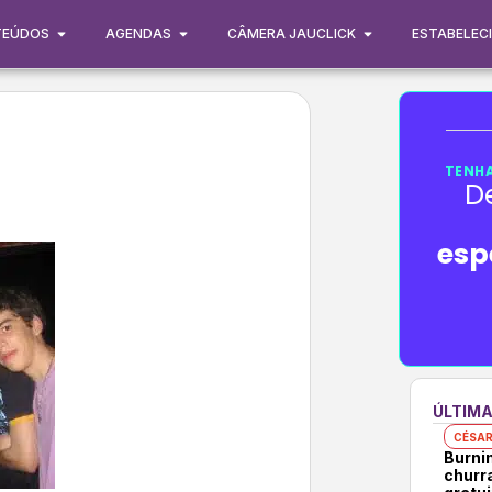
TEÚDOS
AGENDAS
CÂMERA JAUCLICK
ESTABELEC
TENHA
D
esp
ÚLTIMA
CÉSAR
Burni
churr