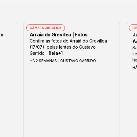
CÂMERA JAUCLICK
CI
om
Arraiá do Grevillea | Fotos
J
Confira as fotos do Arraiá do Grevillea
As
(17/07), pelas lentes do Gustavo
S
Garrido...
[leia+]
se
hi
HÁ 2 SEMANAS
GUSTAVO GARRIDO
H