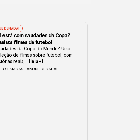
NE DENADAI
á está com saudades da Copa?
sista filmes de futebol
audades da Copa do Mundo? Uma
leção de filmes sobre futebol, com
stórias reais,...
[leia+]
Á 3 SEMANAS
ANDRÉ DENADAI