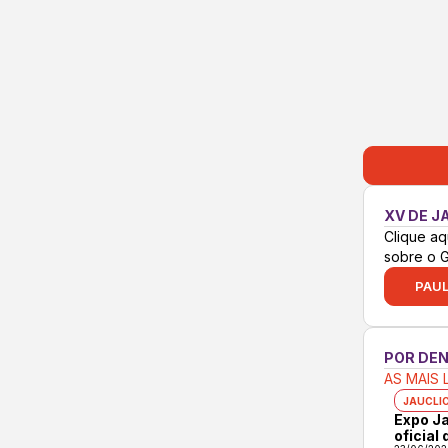
XV DE J
Clique aq
sobre o 
PAUL
POR DE
AS MAIS 
JAUCLI
Expo Ja
oficial