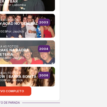
NERAL BAR
2005
Por:
LaBomba
A AS FOTOS:
2003
Y ROAD NO GENERAL
2003
Por:
Jauclick
A AS FOTOS:
2004
AKE NA BADRA
ETERIA
2004
Por:
Jauclick
A AS FOTOS:
2006
OW | BARRA BONITA
2006
Por:
Jauclick
RVO COMPLETO
O DE PARADA