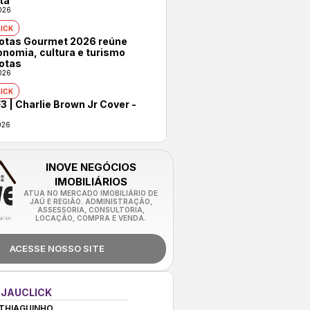
ta
026
ICK
rotas Gourmet 2026 reúne
onomia, cultura e turismo
otas
026
ICK
3 | Charlie Brown Jr Cover -
026
INOVE NEGÓCIOS
IMOBILIÁRIOS
ATUA NO MERCADO IMOBILIÁRIO DE
JAÚ E REGIÃO. ADMINISTRAÇÃO,
ASSESSORIA, CONSULTORIA,
LOCAÇÃO, COMPRA E VENDA.
ACESSE NOSSO SITE
 JAUCLICK
THIAGUINHO