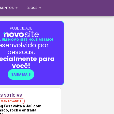
IMENTOS
BLOGS
PUBLICIDADE
 UM NOVO SITE HOJE MESMO!
esenvolvido por
pessoas,
ecialmente para
você!
SAIBA MAIS
S NOTÍCIAS
 MANTOVANELLI
ng Fest volta a Jaú com
asco, rock e entrada