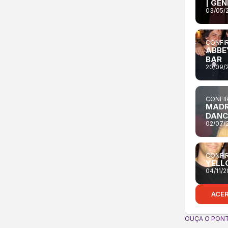
| GE
03/05/
CONFIR
ABBE
BAR
20/09/
CONFIR
MADR
DANC
02/07/
CONFIR
YELL
04/11/
ACE
OUÇA O PONT