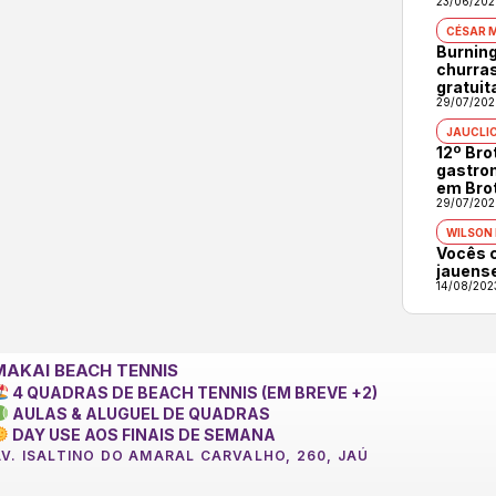
23/06/202
CÉSAR 
Burning
churras
gratuit
29/07/202
JAUCLI
12º Br
gastron
em Bro
29/07/202
WILSON
Vocês 
jauens
14/08/202
MAKAI BEACH TENNIS
4 QUADRAS DE BEACH TENNIS (EM BREVE +2)
AULAS & ALUGUEL DE QUADRAS
DAY USE AOS FINAIS DE SEMANA
AV. ISALTINO DO AMARAL CARVALHO, 260, JAÚ