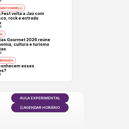
6
MANTOVANELLI
 Fest volta a Jaú com
co, rock e entrada
a
6
CK
otas Gourmet 2026 reúne
omia, cultura e turismo
tas
6
 MORAES
conhecem esses
es?
3
AULA EXPERIMENTAL
AGENDAR HORÁRIO