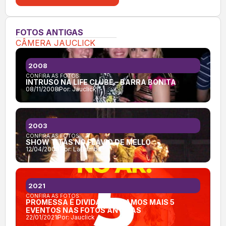
FOTOS ANTIGAS
CÂMERA JAUCLICK
2008
CONFIRA AS FOTOS:
INTRUSO NA LIFE CLUBE – BARRA BONITA
08/11/2008
Por:
Jauclick
2003
CONFIRA AS FOTOS:
SHOW TITÃS NO FLÁVIO DE MELLO
12/04/2003
Por:
LaBomba
2021
CONFIRA AS FOTOS:
PROMESSA É DIVIDA: LIBERAMOS MAIS 5
EVENTOS NAS FOTOS ANTIGAS
22/01/2021
Por:
Jauclick