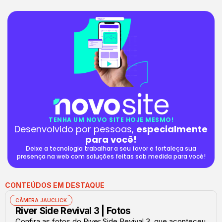
TENHA UM NOVO SITE HOJE MESMO!
Desenvolvido por pessoas,
especialmente
para você!
Deixe a tecnologia trabalhar a seu favor e fortaleça sua
presença na web com soluções feitas sob medida para você!
CONTEÚDOS EM DESTAQUE
CÂMERA JAUCLICK
River Side Revival 3 | Fotos
Confira as fotos do River Side Revival 3, que aconteceu