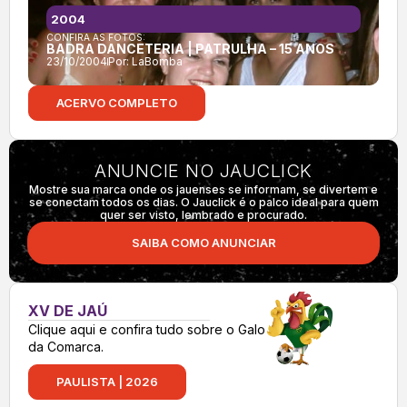
2004
CONFIRA AS FOTOS:
BADRA DANCETERIA | PATRULHA – 15 ANOS
23/10/2004
Por:
LaBomba
ACERVO COMPLETO
ANUNCIE NO JAUCLICK
Mostre sua marca onde os jauenses se informam, se divertem e
se conectam todos os dias. O Jauclick é o palco ideal para quem
quer ser visto, lembrado e procurado.
SAIBA COMO ANUNCIAR
XV DE JAÚ
Clique aqui e confira tudo sobre o Galo
da Comarca.
PAULISTA | 2026