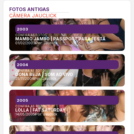
FOTOS ANTIGAS
CÂMERA JAUCLICK
2003
CONFIRA AS FOTOS:
MAMBO JAMBO | PASSPORT PARA FESTA
01/02/2003
Por:
Jauclick
2004
CONFIRA AS FOTOS:
DONA BEJA | SOM AO VIVO
25/11/2004
Por:
Jauclick
2005
CONFIRA AS FOTOS:
LOLLA | FAT SATURDAY
14/05/2005
Por:
Jauclick