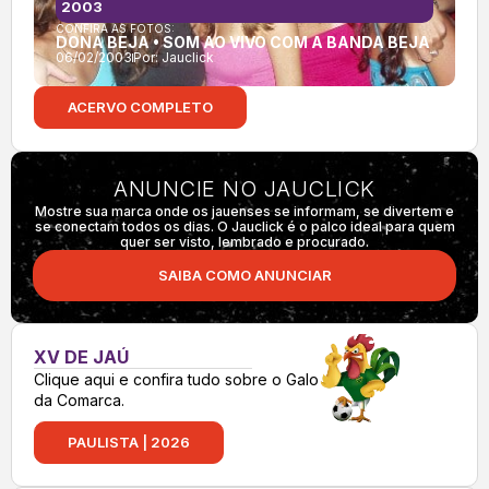
2003
CONFIRA AS FOTOS:
DONA BEJA • SOM AO VIVO COM A BANDA BEJA
06/02/2003
Por:
Jauclick
ACERVO COMPLETO
ANUNCIE NO JAUCLICK
Mostre sua marca onde os jauenses se informam, se divertem e
se conectam todos os dias. O Jauclick é o palco ideal para quem
quer ser visto, lembrado e procurado.
SAIBA COMO ANUNCIAR
XV DE JAÚ
Clique aqui e confira tudo sobre o Galo
da Comarca.
PAULISTA | 2026