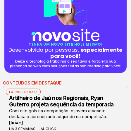
TENHA UM NOVO SITE HOJE MESMO!
Desenvolvido por pessoas,
especialmente
para você!
Deixe a tecnologia trabalhar a seu favor e fortaleça sua
presença na web com soluções feitas sob medida para você!
CONTEÚDOS EM DESTAQUE
FUTEBOL DE BASE
Artilheiro de Jaú nos Regionais, Ryan
Guterro projeta sequência da temporada
Com oito gols na competição, o jovem atacante
destaca o aprendizado adquirido na competição...
[leia+]
HÁ 3 SEMANAS
JAUCLICK