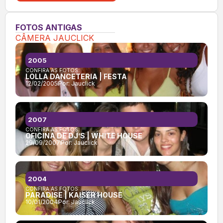
FOTOS ANTIGAS
CÂMERA JAUCLICK
2005
CONFIRA AS FOTOS:
LOLLA DANCETERIA | FESTA
12/02/2005
Por:
Jauclick
2007
CONFIRA AS FOTOS:
OFICINA DE DJ’S | WHITE HOUSE
29/09/2007
Por:
Jauclick
2004
CONFIRA AS FOTOS:
PARADISE | KAISER HOUSE
10/01/2004
Por:
Jauclick