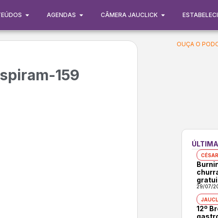
TEÚDOS
AGENDAS
CÂMERA JAUCLICK
ESTABELEC
OUÇA O PODC
spiram-159
ÚLTIMA
CÉSAR
Burni
churr
gratui
29/07/2
JAUCL
12º B
gastr