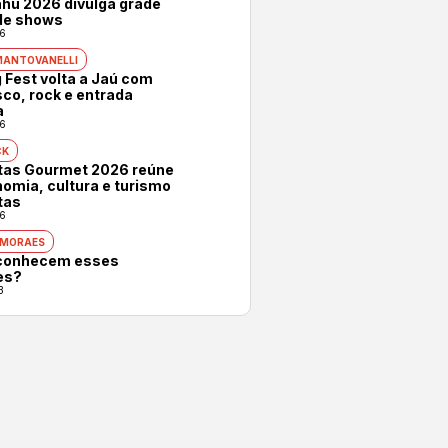
hu 2026 divulga grade
 de shows
6
MANTOVANELLI
 Fest volta a Jaú com
co, rock e entrada
a
6
CK
otas Gourmet 2026 reúne
omia, cultura e turismo
tas
6
 MORAES
conhecem esses
es?
3