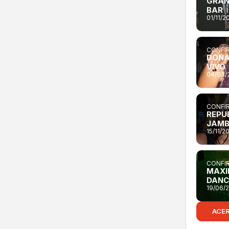
GRAN
BAR
01/11/2
CONFIR
DONA
VIVO
04/03/
CONFIR
REPU
JAM
15/11/2
CONFIR
MAXI
DANC
19/06/
ACE