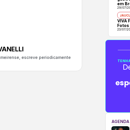
em Br
29/07/2
JAUCL
VIVA F
Fotos
23/07/2
ANELLI
almeirense, escreve periodicamente
TENHA
D
esp
AGENDA