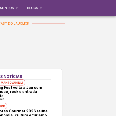
IMENTOS
BLOGS
AST DO JAUCLICK
S NOTÍCIAS
 MANTOVANELLI
ng Fest volta a Jaú com
asco, rock e entrada
ta
026
ICK
rotas Gourmet 2026 reúne
onomia, cultura e turismo