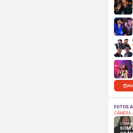
AG
FOTOS 
CÂMERA 
CONFIR
SOM 