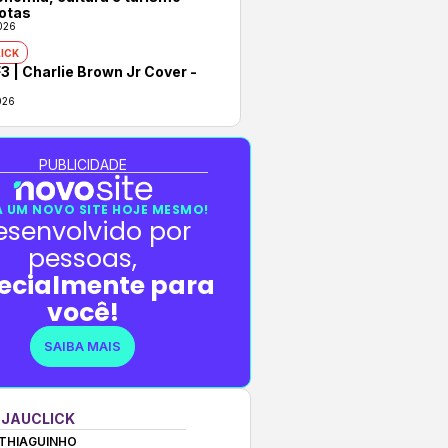
otas
026
ICK
3 | Charlie Brown Jr Cover -
026
PUBLICIDADE
 UM NOVO SITE HOJE MESMO!
esenvolvido por
pessoas,
ecialmente para
você!
SAIBA MAIS
 JAUCLICK
THIAGUINHO