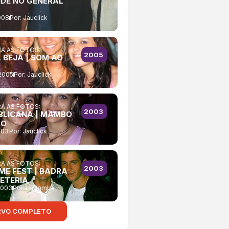
DE NO GENERAL
008
Por:
Jauclick
A AS FOTOS:
2005
 BEJA | SOM AO
2005
Por:
Jauclick
A AS FOTOS:
2003
BLICANA | MAMBO
BO
003
Por:
Jauclick
A AS FOTOS:
2003
ME FEST | BADRA
ETERIA
2003
Por:
LaBomba
RVO COMPLETO