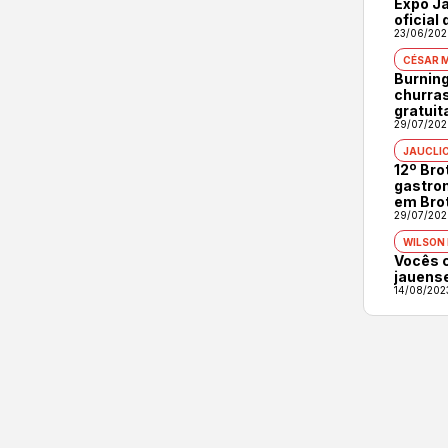
Expo Ja
oficial
23/06/202
CÉSAR 
Burning
churras
gratuit
29/07/202
JAUCLI
12º Br
gastron
em Bro
29/07/202
WILSON
Vocês 
jauens
14/08/202