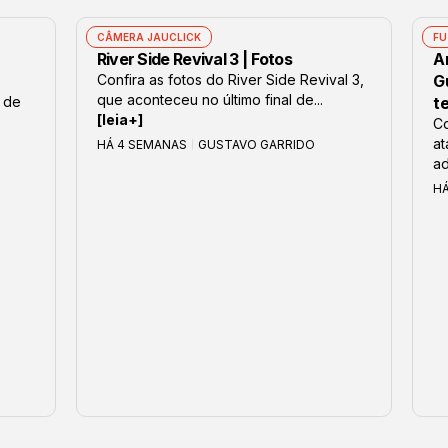
CÂMERA JAUCLICK
FU
River Side Revival 3 | Fotos
Ar
Confira as fotos do River Side Revival 3,
G
que aconteceu no último final de...
 de
t
[leia+]
Co
at
HÁ 4 SEMANAS
GUSTAVO GARRIDO
ad
H