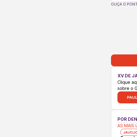
OUÇA O PONT
XV DE J
Clique aq
sobre o 
PAUL
POR DE
AS MAIS 
JAUCLI