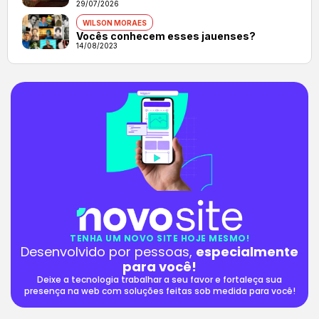
29/07/2026
WILSON MORAES
Vocês conhecem esses jauenses?
14/08/2023
TENHA UM NOVO SITE HOJE MESMO!
Desenvolvido por pessoas,
especialmente
para você!
Deixe a tecnologia trabalhar a seu favor e fortaleça sua
presença na web com soluções feitas sob medida para você!