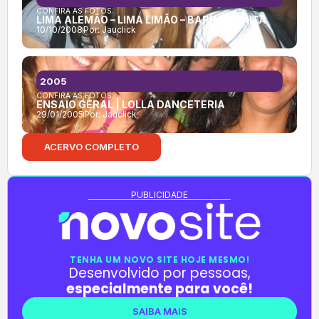
CONFIRA AS FOTOS:
LIMA ALEMÃO – LIMA LIMÃO – BARRA BONITA
10/10/2008
Por:
Jauclick
2005
CONFIRA AS FOTOS:
ENSAIO GERAL | LOLLA DANCETERIA
29/01/2005
Por:
Jauclick
ACERVO COMPLETO
PUBLICIDADE
TENHA UM NOVO SITE HOJE MESMO!
Desenvolvido por pessoas,
especialmente para você!
SAIBA MAIS