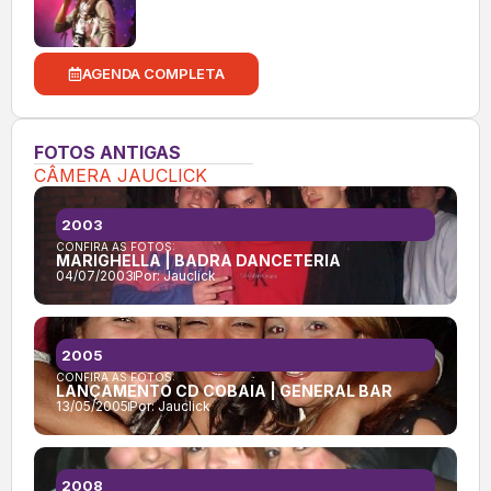
AGENDA COMPLETA
FOTOS ANTIGAS
CÂMERA JAUCLICK
2003
CONFIRA AS FOTOS:
MARIGHELLA | BADRA DANCETERIA
04/07/2003
Por:
Jauclick
2005
CONFIRA AS FOTOS:
LANÇAMENTO CD COBAIA | GENERAL BAR
13/05/2005
Por:
Jauclick
2008