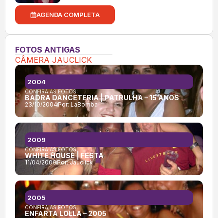
AGENDA COMPLETA
FOTOS ANTIGAS
CÂMERA JAUCLICK
2004
CONFIRA AS FOTOS:
BADRA DANCETERIA | PATRULHA – 15 ANOS
23/10/2004
Por:
LaBomba
2009
CONFIRA AS FOTOS:
WHITE HOUSE | FESTA
11/04/2009
Por:
Jauclick
2005
CONFIRA AS FOTOS:
ENFARTA LOLLA – 2005