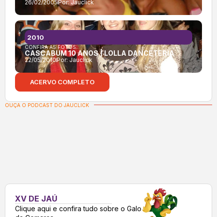
26/02/2005
Por:
Jauclick
2010
CONFIRA AS FOTOS:
CASCABUM 10 ANOS | LOLLA DANCETERIA
22/05/2010
Por:
Jauclick
ACERVO COMPLETO
OUÇA O PODCAST DO JAUCLICK
XV DE JAÚ
Clique aqui e confira tudo sobre o Galo