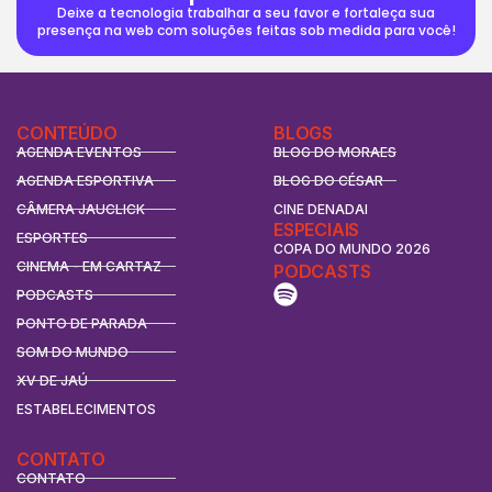
Deixe a tecnologia trabalhar a seu favor e fortaleça sua
presença na web com soluções feitas sob medida para você!
CONTEÚDO
BLOGS
AGENDA EVENTOS
BLOG DO MORAES
AGENDA ESPORTIVA
BLOG DO CÉSAR
CÂMERA JAUCLICK
CINE DENADAI
ESPECIAIS
ESPORTES
COPA DO MUNDO 2026
CINEMA - EM CARTAZ
PODCASTS
PODCASTS
PONTO DE PARADA
SOM DO MUNDO
XV DE JAÚ
ESTABELECIMENTOS
CONTATO
CONTATO