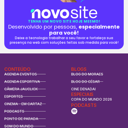
TENHA UM NOVO SITE HOJE MESMO!
Desenvolvido por pessoas,
especialmente
para você!
Deixe a tecnologia trabalhar a seu favor e fortaleça sua
presença na web com soluções feitas sob medida para você!
CONTEÚDO
BLOGS
AGENDA EVENTOS
BLOG DO MORAES
AGENDA ESPORTIVA
BLOG DO CÉSAR
CÂMERA JAUCLICK
CINE DENADAI
ESPECIAIS
ESPORTES
COPA DO MUNDO 2026
CINEMA - EM CARTAZ
PODCASTS
PODCASTS
PONTO DE PARADA
SOM DO MUNDO