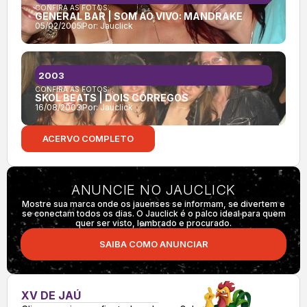
CONFIRA AS FOTOS:
GENERAL BAR | SOM AO VIVO: MANDRAKE
05/02/2005
Por:
Jauclick
2003
CONFIRA AS FOTOS:
SKOL BEATS | DOIS CÓRREGOS
16/08/2003
Por:
Jauclick
ACERVO COMPLETO
ANUNCIE NO JAUCLICK
Mostre sua marca onde os jauenses se informam, se divertem e
se conectam todos os dias. O Jauclick é o palco ideal para quem
quer ser visto, lembrado e procurado.
SAIBA COMO ANUNCIAR
XV DE JAÚ