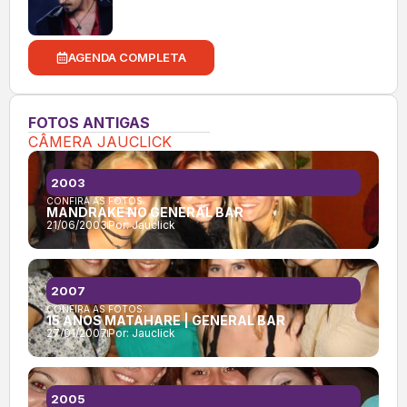
AGENDA COMPLETA
FOTOS ANTIGAS
CÂMERA JAUCLICK
2003
CONFIRA AS FOTOS:
MANDRAKE NO GENERAL BAR
21/06/2003
Por:
Jauclick
2007
CONFIRA AS FOTOS:
15 ANOS MATAHARE | GENERAL BAR
27/01/2007
Por:
Jauclick
2005