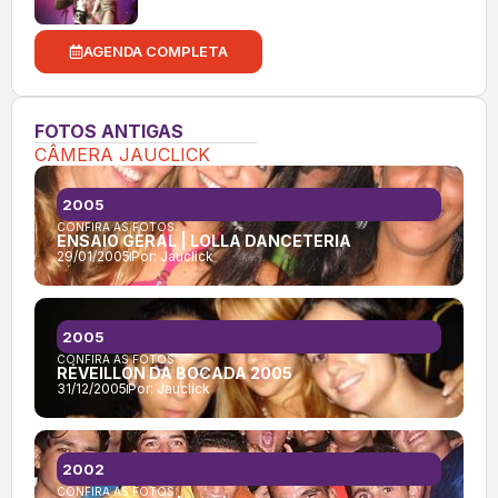
AGENDA COMPLETA
FOTOS ANTIGAS
CÂMERA JAUCLICK
2005
CONFIRA AS FOTOS:
ENSAIO GERAL | LOLLA DANCETERIA
29/01/2005
Por:
Jauclick
2005
CONFIRA AS FOTOS:
RÉVEILLON DA BOCADA 2005
31/12/2005
Por:
Jauclick
2002
CONFIRA AS FOTOS: