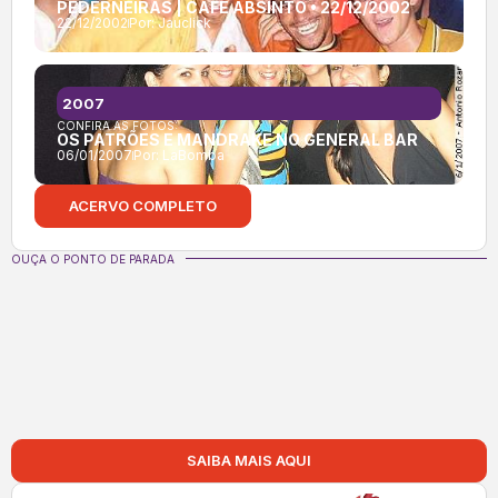
PEDERNEIRAS | CAFÉ ABSINTO • 22/12/2002
22/12/2002
Por:
Jauclick
2007
CONFIRA AS FOTOS:
OS PATRÕES E MANDRAKE NO GENERAL BAR
06/01/2007
Por:
LaBomba
ACERVO COMPLETO
OUÇA O PONTO DE PARADA
SAIBA MAIS AQUI