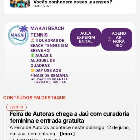
Vocês conhecem esses jauenses?
14/08/2023
MAKAI BEACH
AULA
AGEND
TENNIS
EXPERIM
AR
4 QUADRAS DE
ENTAL
HORÁ
RIO
BEACH TENNIS (EM
BREVE +2)
AULAS &
ALUGUEL DE
QUADRAS
DAY USE AOS
FINAIS DE SEMANA
AV. ISALTINO DO AMARAL
CARVALHO, 260, JAÚ
CONTEÚDOS EM DESTAQUE
EVENTO
Feira de Autoras chega a Jaú com curadoria
feminina e entrada gratuita
A Feira de Autoras acontece neste domingo, 12 de julho,
em Jaú, com entrada...
[leia+]