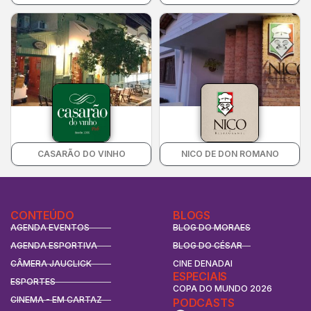
CASARÃO DO VINHO
NICO DE DON ROMANO
CONTEÚDO
BLOGS
AGENDA EVENTOS
BLOG DO MORAES
AGENDA ESPORTIVA
BLOG DO CÉSAR
CÂMERA JAUCLICK
CINE DENADAI
ESPECIAIS
ESPORTES
COPA DO MUNDO 2026
CINEMA - EM CARTAZ
PODCASTS