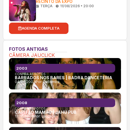
RECINTO DA EXPO
TERÇA
11/08/2026 • 20:00
AGENDA COMPLETA
FOTOS ANTIGAS
CÂMERA JAUCLICK
2003
CONFIRA AS FOTOS:
BARRADOS NOS BARES | BADRA DANCETERIA
04/04/2003
Por:
LaBomba
2008
CONFIRA AS FOTOS:
CAPITÃO MAMÃO | JAHU PUB
17/10/2008
Por:
Jauclick