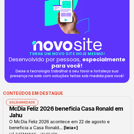
TENHA UM NOVO SITE HOJE MESMO!
Desenvolvido por pessoas,
especialmente
para você!
Deixe a tecnologia trabalhar a seu favor e fortaleça sua
presença na web com soluções feitas sob medida para você!
CONTEÚDOS EM DESTAQUE
SOLIDARIEDADE
McDia Feliz 2026 beneficia Casa Ronald em
Jahu
O McDia Feliz 2026 acontece em 22 de agosto e
beneficia a Casa Ronald...
[leia+]