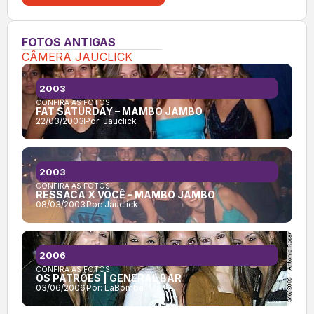
FOTOS ANTIGAS
CÂMERA JAUCLICK
2003
CONFIRA AS FOTOS:
FAT SATURDAY – MAMBO JAMBO
22/03/2003
Por:
Jauclick
2003
CONFIRA AS FOTOS:
RESSACA X VOCÊ – MAMBO JAMBO
08/03/2003
Por:
Jauclick
2006
CONFIRA AS FOTOS:
OS PATRÕES | GENERAL BAR
03/06/2006
Por:
LaBomba