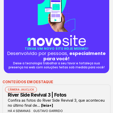
TENHA UM NOVO SITE HOJE MESMO!
Desenvolvido por pessoas,
especialmente
para você!
Deixe a tecnologia trabalhar a seu favor e fortaleça sua
presença na web com soluções feitas sob medida para você!
CONTEÚDOS EM DESTAQUE
CÂMERA JAUCLICK
River Side Revival 3 | Fotos
Confira as fotos do River Side Revival 3, que aconteceu
no último final de...
[leia+]
HÁ 4 SEMANAS
GUSTAVO GARRIDO