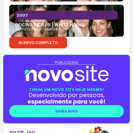
2007
CONFIRA AS FOTOS:
OFICINA DE DJ’S | WHITE HOUSE
29/09/2007
Por:
Jauclick
ACERVO COMPLETO
PUBLICIDADE
TENHA UM NOVO SITE HOJE MESMO!
Desenvolvido por pessoas,
especialmente para você!
SAIBA MAIS
XV DE JAÚ