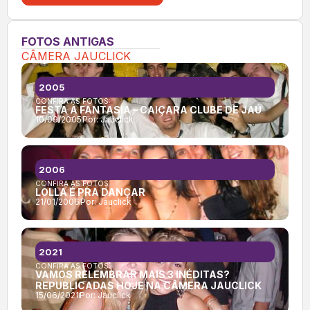
FOTOS ANTIGAS
CÂMERA JAUCLICK
2005
CONFIRA AS FOTOS:
FESTA À FANTASIA – CAIÇARA CLUBE DE JAÚ
10/09/2005
Por:
Jauclick
2006
CONFIRA AS FOTOS:
LOLLA É PRA DANÇAR
21/01/2006
Por:
Jauclick
2021
CONFIRA AS FOTOS:
VAMOS RELEMBRAR MAIS 3 INÉDITAS?
REPUBLICADAS HOJE NA CÂMERA JAUCLICK
15/06/2021
Por:
Jauclick