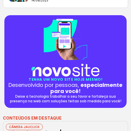
14/08/2023
TENHA UM NOVO SITE HOJE MESMO!
Desenvolvido por pessoas,
especialmente
para você!
Deixe a tecnologia trabalhar a seu favor e fortaleça sua
presença na web com soluções feitas sob medida para você!
CONTEÚDOS EM DESTAQUE
CÂMERA JAUCLICK