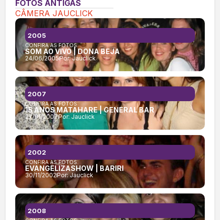
FOTOS ANTIGAS
CÂMERA JAUCLICK
2005
CONFIRA AS FOTOS:
SOM AO VIVO | DONA BEJA
24/06/2005
Por:
Jauclick
2007
CONFIRA AS FOTOS:
15 ANOS MATAHARE | GENERAL BAR
27/01/2007
Por:
Jauclick
2002
CONFIRA AS FOTOS:
EVANGELIZASHOW | BARIRI
30/11/2002
Por:
Jauclick
2008