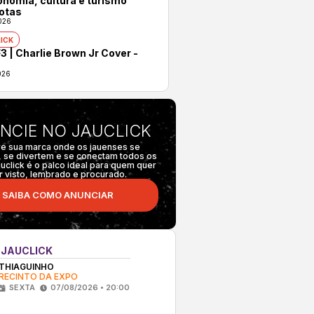
onomia, cultura e turismo
otas
026
ICK
3 | Charlie Brown Jr Cover -
026
NCIE NO JAUCLICK
e sua marca onde os jauenses se
 se divertem e se conectam todos os
auclick é o palco ideal para quem quer
r visto, lembrado e procurado.
SAIBA COMO ANUNCIAR
 JAUCLICK
THIAGUINHO
RECINTO DA EXPO
SEXTA
07/08/2026 • 20:00