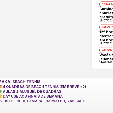
CÉSAR 
Burning
churras
gratuit
29/07/202
JAUCLI
12º Br
gastron
em Bro
29/07/202
WILSON
Vocês 
jauens
14/08/202
MAKAI BEACH TENNIS
4 QUADRAS DE BEACH TENNIS (EM BREVE +2)
AULAS & ALUGUEL DE QUADRAS
DAY USE AOS FINAIS DE SEMANA
AV. ISALTINO DO AMARAL CARVALHO, 260, JAÚ