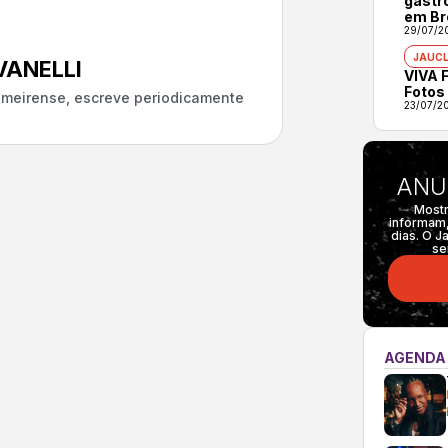
gastr
em Br
29/07/2
JAUCL
ANELLI
VIVA F
Fotos
almeirense, escreve periodicamente
23/07/2
ANU
Mostr
informam,
dias. O J
se
AGENDA