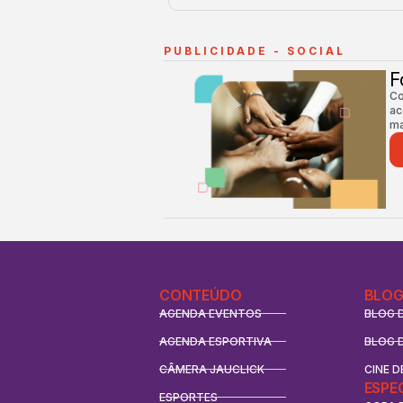
PUBLICIDADE - SOCIAL
F
Co
ac
ma
CONTEÚDO
BLOG
AGENDA EVENTOS
BLOG 
AGENDA ESPORTIVA
BLOG 
CÂMERA JAUCLICK
CINE D
ESPE
ESPORTES