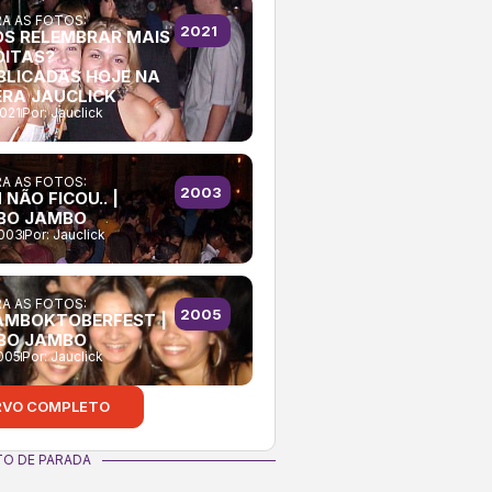
A AS FOTOS:
2021
S RELEMBRAR MAIS
DITAS?
BLICADAS HOJE NA
RA JAUCLICK
021
Por:
Jauclick
A AS FOTOS:
2003
NÃO FICOU.. |
BO JAMBO
2003
Por:
Jauclick
A AS FOTOS:
2005
AMBOKTOBERFEST |
BO JAMBO
005
Por:
Jauclick
RVO COMPLETO
O DE PARADA