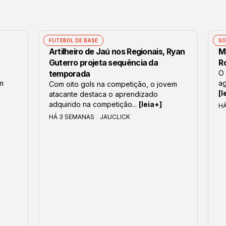
FUTEBOL DE BASE
SO
Artilheiro de Jaú nos Regionais, Ryan
M
Guterro projeta sequência da
R
temporada
O 
om
ag
Com oito gols na competição, o jovem
[l
atacante destaca o aprendizado
adquirido na competição...
[leia+]
H
HÁ 3 SEMANAS
JAUCLICK