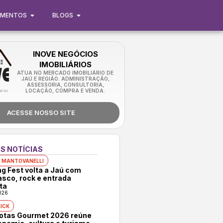
IMENTOS
BLOGS
INOVE NEGÓCIOS
IMOBILIÁRIOS
ATUA NO MERCADO IMOBILIÁRIO DE
JAÚ E REGIÃO. ADMINISTRAÇÃO,
ASSESSORIA, CONSULTORIA,
LOCAÇÃO, COMPRA E VENDA.
ACESSE NOSSO SITE
S NOTÍCIAS
 MANTOVANELLI
ng Fest volta a Jaú com
asco, rock e entrada
ta
026
ICK
rotas Gourmet 2026 reúne