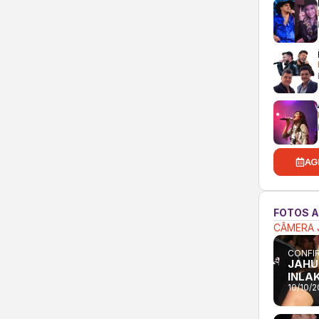
AG
FOTOS 
CÂMERA 
CONFIR
JAHU
INLA
10/10/