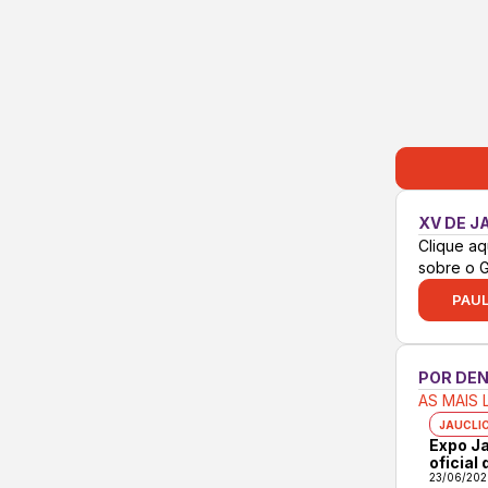
XV DE J
Clique aq
sobre o 
PAUL
POR DE
AS MAIS 
JAUCLI
Expo Ja
oficial
23/06/202