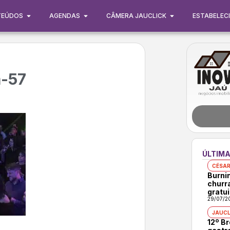
TEÚDOS
AGENDAS
CÂMERA JAUCLICK
ESTABELEC
a-57
ÚLTIMA
CÉSAR
Burni
churr
gratui
29/07/2
JAUCL
12º B