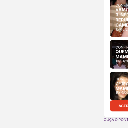
CONFIR
VAMO
3 INÉ
REPU
CÂME
15/06/2
CONFIR
QUEM 
MAM
18/01/
CONFIR
7ª M
MAM
15/10/2
ACE
OUÇA O PONT