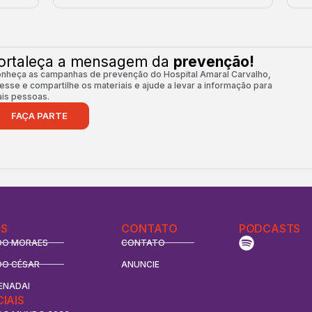
ortaleça a mensagem da
prevenção!
nheça as campanhas de prevenção do Hospital Amaral Carvalho,
esse e compartilhe os materiais e ajude a levar a informação para
is pessoas.
FAÇA PARTE
S
CONTATO
PODCASTS
DO MORAES
CONTATO
DO CÉSAR
ANUNCIE
ENADAI
CIAIS