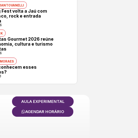
MANTOVANELLI
 Fest volta a Jaú com
co, rock e entrada
a
6
CK
otas Gourmet 2026 reúne
omia, cultura e turismo
tas
6
 MORAES
conhecem esses
es?
3
AULA EXPERIMENTAL
AGENDAR HORÁRIO