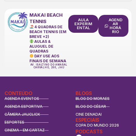
MAKAI BEACH
AULA
AGEND
TENNIS
EXPERIM
AR
4 QUADRAS DE
ENTAL
HORÁ
RIO
BEACH TENNIS (EM
BREVE +2)
AULAS &
ALUGUEL DE
QUADRAS
DAY USE AOS
FINAIS DE SEMANA
AV. ISALTINO DO AMARAL
CARVALHO, 260, JAÚ
CONTEÚDO
BLOGS
AGENDA EVENTOS
BLOG DO MORAES
AGENDA ESPORTIVA
BLOG DO CÉSAR
CÂMERA JAUCLICK
CINE DENADAI
ESPECIAIS
ESPORTES
COPA DO MUNDO 2026
CINEMA - EM CARTAZ
PODCASTS