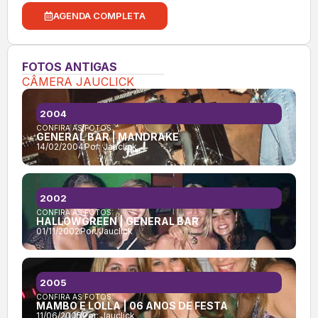
AGENDA COMPLETA
FOTOS ANTIGAS
CÂMERA JAUCLICK
2004
CONFIRA AS FOTOS:
GENERAL BAR | MANDRAKE
14/02/2004
Por:
Jauclick
2002
CONFIRA AS FOTOS:
HALLOWGREEN | GENERAL BAR
01/11/2002
Por:
Jauclick
2005
CONFIRA AS FOTOS:
MAMBO E LOLLA | 06 ANOS DE FESTA
11/06/2005
Por:
Jauclick