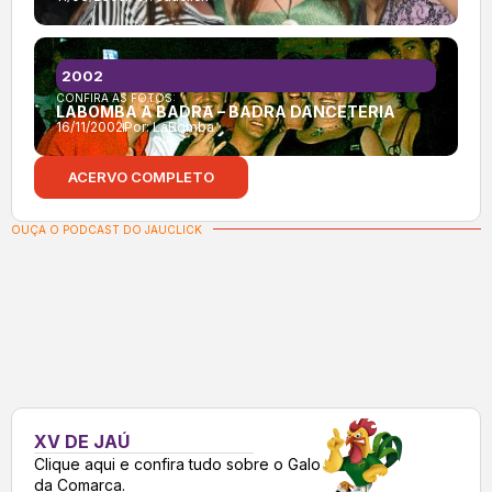
2002
CONFIRA AS FOTOS:
LABOMBA A BADRA – BADRA DANCETERIA
16/11/2002
Por:
LaBomba
ACERVO COMPLETO
OUÇA O PODCAST DO JAUCLICK
XV DE JAÚ
Clique aqui e confira tudo sobre o Galo
da Comarca.