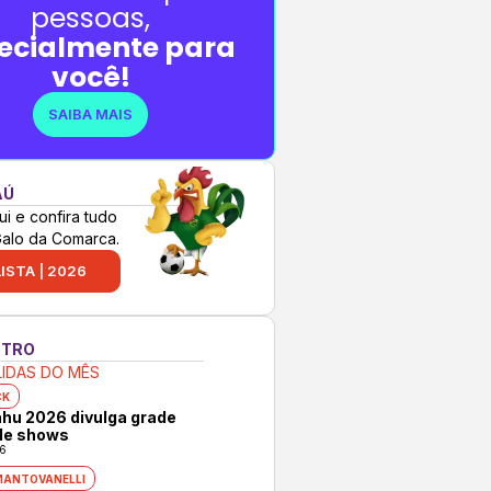
pessoas,
ecialmente para
você!
SAIBA MAIS
AÚ
ui e confira tudo
Galo da Comarca.
ISTA | 2026
NTRO
LIDAS DO MÊS
CK
hu 2026 divulga grade
 de shows
6
MANTOVANELLI