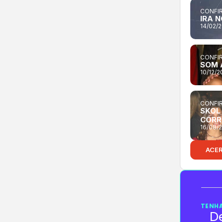
CONFIR
IRA 
14/02/
CONFIR
SOM 
10/12/
CONFIR
SKOL 
CÓRR
16/08/
ACE
TENHA
D