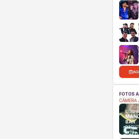
AG
FOTOS 
CÂMERA 
CONFIR
MAND
BAR
07/01/