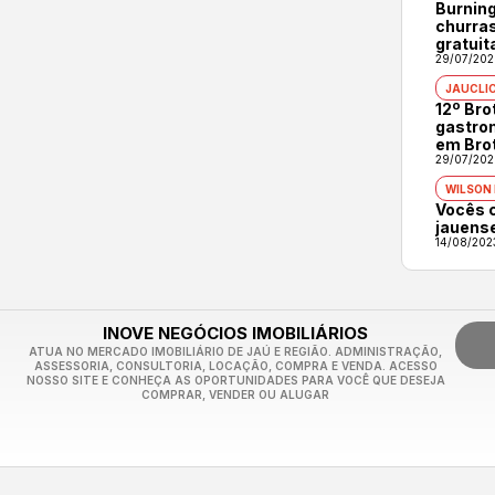
Burning
churras
gratuit
29/07/202
JAUCLI
12º Br
gastron
em Bro
29/07/202
WILSON
Vocês 
jauens
14/08/202
INOVE NEGÓCIOS IMOBILIÁRIOS
ATUA NO MERCADO IMOBILIÁRIO DE JAÚ E REGIÃO. ADMINISTRAÇÃO,
ASSESSORIA, CONSULTORIA, LOCAÇÃO, COMPRA E VENDA. ACESSO
NOSSO SITE E CONHEÇA AS OPORTUNIDADES PARA VOCÊ QUE DESEJA
COMPRAR, VENDER OU ALUGAR