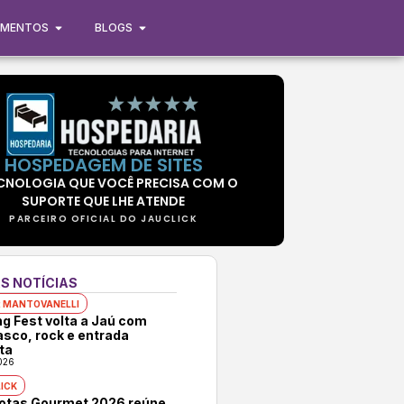
IMENTOS
BLOGS
HOSPEDAGEM DE SITES
CNOLOGIA QUE VOCÊ PRECISA COM O
SUPORTE QUE LHE ATENDE
PARCEIRO OFICIAL DO JAUCLICK
S NOTÍCIAS
 MANTOVANELLI
ng Fest volta a Jaú com
asco, rock e entrada
ta
026
ICK
rotas Gourmet 2026 reúne