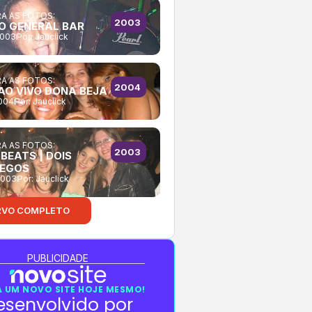
A AS FOTOS:
2003
NO GENERAL BAR
2003
Por:
Jauclick
A AS FOTOS:
2004
AO VIVO DONA BEJA
2004
Por:
Jauclick
A AS FOTOS:
2003
BEATS | DOIS
EGOS
2003
Por:
Jauclick
RVO COMPLETO
PUBLICIDADE
 UM NOVO SITE HOJE MESMO!
esenvolvido por