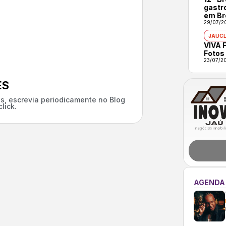
gastr
em Br
29/07/2
JAUCL
VIVA F
Fotos
23/07/2
ES
s, escrevia periodicamente no Blog
lick.
AGENDA