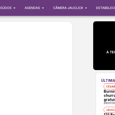
TEÚDOS
AGENDAS
CÂMERA JAUCLICK
ESTABELEC
A TE
ÚLTIMA
CÉSAR
Burni
churr
gratui
29/07/2
JAUCL
12º B