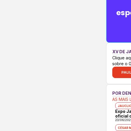
esp
XV DE J
Clique aq
sobre o 
PAUL
POR DE
AS MAIS 
JAUCLI
Expo Ja
oficial
23/06/202
CÉSAR 