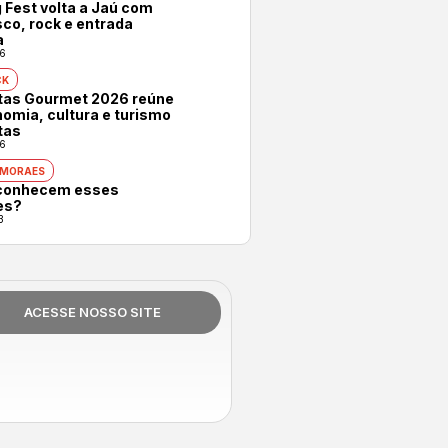
 Fest volta a Jaú com
co, rock e entrada
a
6
CK
otas Gourmet 2026 reúne
omia, cultura e turismo
tas
6
 MORAES
conhecem esses
es?
3
ACESSE NOSSO SITE